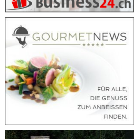
langfristiges Reputationsmanagement: Das Expertenduo Marco
Cortesi und Stefan Häseli widmet sich in einem neuen
Praxisbuch der Krisenkommunikation und zeigt Strategien für
mehr Glaubwürdigkeit, Transparenz und Vertrauen.
Weiterlesen
„144-Song“: Gölä, Schwiizergoofe und Pilot
Fleischmann mit wichtiger Botschaft
06.02.25
VON
BELMEDIA REDAKTION
Der 144-Song von Gölä, Schwiizergoofe und Pilot Jürg
Fleischmann: Der Schweizer Rockstar Gölä, Pilot Jürg
Fleischmann und das erfolgreichste Schweizer
Kindermusikprojekt die Schwiizergoofe, haben sich für ein
ganz besonderes Projekt zusammengetan: den 144-Song.
Ein fetziger Ohrwurm mit einer ganz wichtigen Botschaft, die
uns alle betrifft– jede/r kann Leben retten!
Weiterlesen