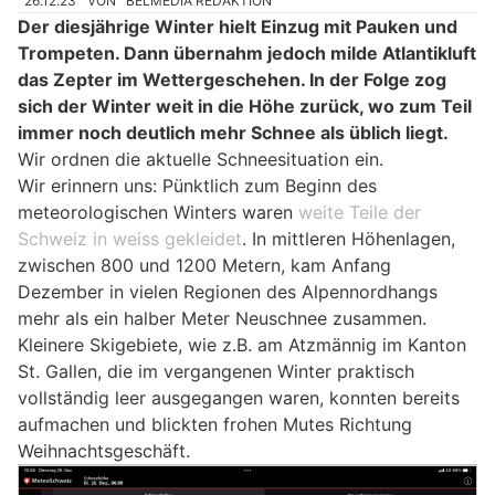
26.12.23
VON
BELMEDIA REDAKTION
Der diesjährige Winter hielt Einzug mit Pauken und
Trompeten. Dann übernahm jedoch milde Atlantikluft
das Zepter im Wettergeschehen. In der Folge zog
sich der Winter weit in die Höhe zurück, wo zum Teil
immer noch deutlich mehr Schnee als üblich liegt.
Wir ordnen die aktuelle Schneesituation ein.
Wir erinnern uns: Pünktlich zum Beginn des
meteorologischen Winters waren
weite Teile der
Schweiz in weiss gekleidet
. In mittleren Höhenlagen,
zwischen 800 und 1200 Metern, kam Anfang
Dezember in vielen Regionen des Alpennordhangs
mehr als ein halber Meter Neuschnee zusammen.
Kleinere Skigebiete, wie z.B. am Atzmännig im Kanton
St. Gallen, die im vergangenen Winter praktisch
vollständig leer ausgegangen waren, konnten bereits
aufmachen und blickten frohen Mutes Richtung
Weihnachtsgeschäft.