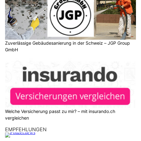
03.02.25
VON
BELMEDIA REDAKTION
Ob ein Hund oder eine Katze im Auto als Ladung gesichert
oder gar angurtet werden muss, oder ob der Transport auf
dem Rücksitz zulässig ist, das sind Fragen, die nicht einfach
mit Ja oder Nein beantwortet werden können.
Eines vorneweg: Sie entscheiden als Fahrzeuglenkerin oder als
Fahrzeuglenker, ob und wie ein Haustier im Fahrgastraum
gesichert werden muss.
Weiterlesen
Welche Versicherung passt zu mir? – mit insurando.ch vergleichen
Zuverlässige Gebäudesanierung in der Schweiz – JGP Group GmbH
Schweiz: Neue Swisscard-Phishing-Welle im
Umlauf – Betrüger fordern Daten über QR-Code