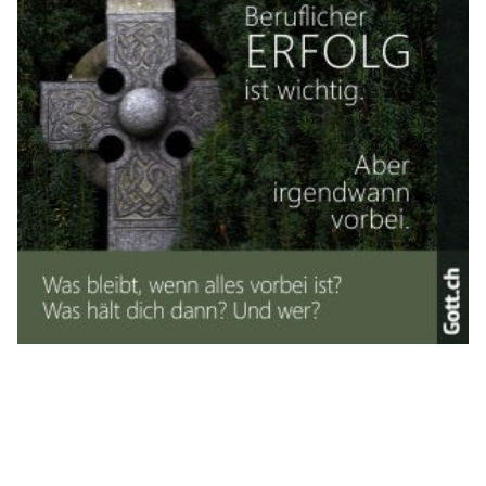
AAA Alpine Air Ambulance: Rettungseinsätze im
Schnee – schnelle Hilfe aus der Luft
17.02.25
VON
BELMEDIA REDAKTION
Impressionen unserer Crew von der vergangenen Woche:
Die Crew mit dem Lions1 war ebenfalls, wie unser ChriLi
welcher von der Basis Balzers startet, oft im Schnee
unterwegs.
Wie auf den Bildern ersichtlich, sind wir immer und überall im
Einsatz.
Weiterlesen
Schweizerische Rettungsflugwacht rückte über
Neujahr mehr als 220-mal aus
02.01.24
VON
BELMEDIA REDAKTION
Nach intensiven Weihnachtstagen war die Rega auch über