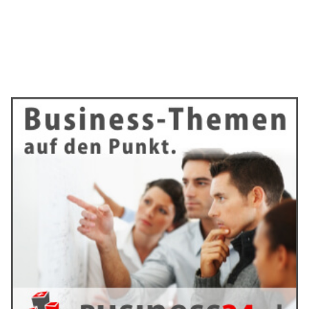
19.02.25
VON
BELMEDIA REDAKTION
Derzeit beobachten wir eine Zunahme betrügerischer E-
Mails, die angeblich im Namen der Swisscard AECS
versendet werden.
Diese gefälschten Support-Mails fordern die Empfänger
namentlich auf, ihre Daten über den angezeigten QR-Code zu
aktualisieren.
Weiterlesen
Krisen souverän meistern: Cortesi & Häseli
veröffentlichen Buch zur Krisenkommunikation
04.02.25
VON
BELMEDIA REDAKTION
Marco Cortesi bringt neuen Leitfaden für verschiedene
Formen der Krise heraus: In kritischen Momenten souverän
agieren – das ist eine Kunst für sich allein.
Gerade wenn es darum geht, Krisensituationen zu entschärfen
oder sogar in Chancen zu verwandelt, sind praktische Tipps
und Strategien wertvoller denn je. Ob ersten Reaktion oder