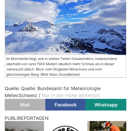
Im Münstertal liegt, wie in weiten Teilen Graubündens, insbesondere
oberhalb von rund 1500 Metern deutlich mehr Schnee als in dieser
Jahreszeit üblich. Blick vom Skigebiet Minschuns und vom
gleichnamigen Berg. (Bild: Marc Grundlehner)
Quelle: Quelle: Bundesamt für Meteorologie
MeteoSchweiz /
Nur in der Höhe winterlich
Mail
Facebook
Whatsapp
Schweiz: Sicher unterwegs – Tipps für den
Transport von Haustieren im Auto