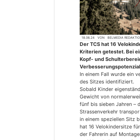
18.06.24
VON
BELMEDIA REDAKTI
Der TCS hat 16 Velokind
Kriterien getestet. Bei e
Kopf- und Schulterberei
Verbesserungspotenzial
In einem Fall wurde ein 
des Sitzes identifiziert.
Sobald Kinder eigenständ
Gewicht von normalerwei
fünf bis sieben Jahren – 
Strassenverkehr transport
in einem speziellen Sitz 
hat 16 Velokindersitze f
der Fahrerin auf Montage