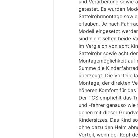
und Verarbeitung sowie 
getestet. Es wurden Model
Sattelrohrmontage sowie
erlauben. Je nach Fahrra
Modell eingesetzt werden
sind nicht selten beide V
Im Vergleich von acht Ki
Sattelrohr sowie acht der
Montagemöglichkeit auf 
Summe die Kinderfahrrad
überzeugt. Die Vorteile l
Montage, der direkten V
höheren Komfort für das 
Der TCS empfiehlt das Tr
und -fahrer genauso wie f
gehen mit dieser Grundvo
Kindersitzes. Das Kind s
ohne dazu den Helm abne
Vorteil, wenn der Kopf d