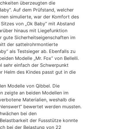
chkeiten überzeugten die
Baby“. Auf dem Prüfstand, welcher
einen simulierte, war der Komfort des
 Sitzes von „Ok Baby“ mit Abstand
arüber hinaus mit Liegefunktion
r gute Sicherheitseigenschaften im
itt der sattelrohrmontierte
by“ als Testsieger ab. Ebenfalls zu
iden Modelle „Mr. Fox“ von Bellelli.
l sehr einfach der Schwerpunkt
er Helm des Kindes passt gut in die
iden Modelle von Qibbel. Die
n zeigte an beiden Modellen im
verbotene Materialien, weshalb die
ehlenswert“ bewertet werden mussten.
chwächen bei den
elastbarkeit der Fussstütze konnte
ach bei der Belastung von 22