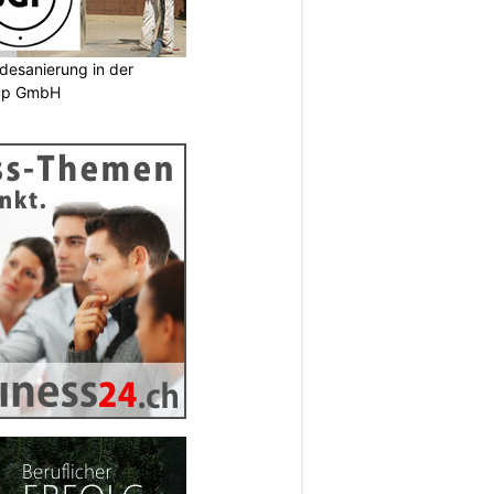
desanierung in der
oup GmbH
N