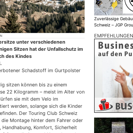
Zuverlässige Gebäu
Schweiz – JGP Gr
EMPFEHLUNGE
ON
ersitze unter verschiedenen
inigen Sitzen hat der Unfallschutz im
ch des Kindes
.
verbotener Schadstoff im Gurtpolster
ig sitzen können bis zu einem
se 22 Kilogramm – meist im Alter von
dürfen sie mit dem Velo im
iert werden, solange sich die Kinder
befinden. Der Touring Club Schweiz
ür die Montage hinter dem Fahrer oder
, Handhabung, Komfort, Sicherheit