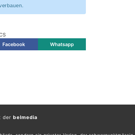
verbauen.
TCS
Facebook
Whatsapp
t der
belmedia
ehörde, sondern ein privater Verlag, der schwerpunktmässig 