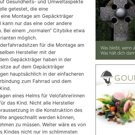
auf Gesundheits- und Umweltaspekte
le getestet, die eine
 eine Montage am Gepäckträger
d kann nur das eine oder andere
. Bei einem „normalen“ Citybike etwa
arianten möglich.
nderfahrradsitzen für die Montage am
selben Hersteller mit der
dem Gepäckträger haben in der
sitze auf dem Gepäckträger
agen hauptsächlich in der einfacheren
erbindung zum Fahrrad und dem
Kind.
agen eines Helms für Velofahrerinnen
ür das Kind. Nicht alle Hersteller
raussetzung in die Konstruktion des
ollte angeschnallt werden können,
hmen zu müssen. Weiter wäre es von
es Kindes nicht nur im schlimmsten