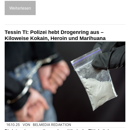
Weiterlesen
Tessin TI: Polizei hebt Drogenring aus –
Kiloweise Kokain, Heroin und Marihuana
16.10.25
VON
BELMEDIA REDAKTION