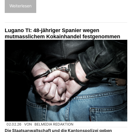
Weiterlesen
Lugano TI: 48-jähriger Spanier wegen
mutmasslichem Kokainhandel festgenommen
02.02.26
VON
BELMEDIA REDAKTION
Die Staatsanwaltschaft und die Kantonspolizei geben