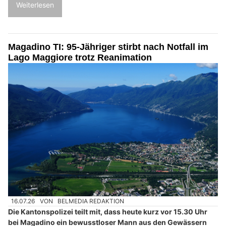
Weiterlesen
Magadino TI: 95-Jähriger stirbt nach Notfall im
Lago Maggiore trotz Reanimation
16.07.26
VON
BELMEDIA REDAKTION
Die Kantonspolizei teilt mit, dass heute kurz vor 15.30 Uhr
bei Magadino ein bewusstloser Mann aus den Gewässern