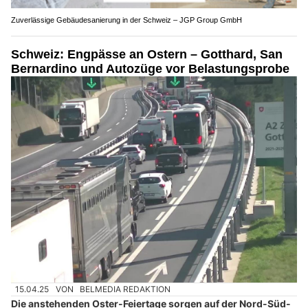
Zuverlässige Gebäudesanierung in der Schweiz – JGP Group GmbH
Schweiz: Engpässe an Ostern – Gotthard, San
Bernardino und Autozüge vor Belastungsprobe
15.04.25
VON
BELMEDIA REDAKTION
Die anstehenden Oster-Feiertage sorgen auf der Nord-Süd-