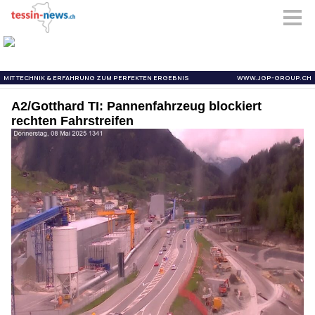
A2/Gotthard TI: Pannenfahrzeug blockiert
rechten Fahrstreifen