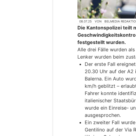
08.07.25
VON
BELMEDIA REDAKTI
Die Kantonspolizei teilt
Geschwindigkeitskontrol
festgestellt wurden.
Alle drei Fälle wurden als
Lenker wurden beim zust
Der erste Fall ereigne
20.30 Uhr auf der A2 
Balerna. Ein Auto wur
km/h geblitzt – erlau
Fahrer konnte identifi
italienischer Staatsbü
wurde ein Einreise- u
ausgesprochen.
Ein zweiter Fall wurde
Gentilino auf der Via 