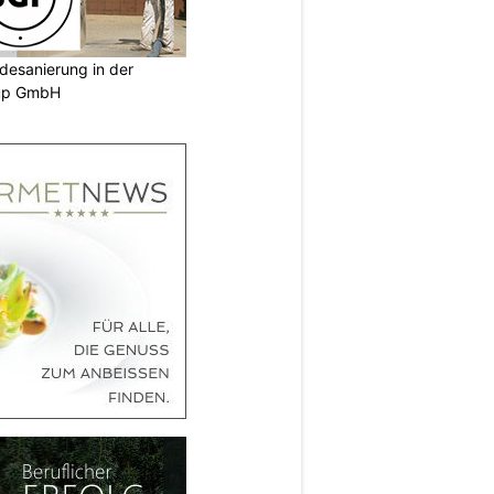
desanierung in der
oup GmbH
N