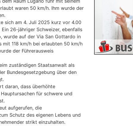
us dem Raum Lugano fuhr mit seinem
erlaubt waren 50 km/h. Ihm wurde der
en.
ete sich am 4. Juli 2025 kurz vor 4.00
 Ein 26-jähriger Schweizer, ebenfalls
 wurde auf der Via San Gottardo in
 mit 118 km/h bei erlaubten 50 km/h
urde der Führerausweis
eim zuständigen Staatsanwalt als
der Bundesgesetzgebung über den
t.
ert daran, dass überhöhte
r Hauptursachen für schwere und
st.
eut aufgerufen, die
 zum Schutz des eigenen Lebens und
nehmender strikt einzuhalten.