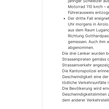
jähriger Schweizer a
Motorrad 110 km/h – 
Führerausweis entzog
Der dritte Fall ereign
Uhr morgens in Airolo.
aus dem Raum Lugano,
Richtung Gotthardpass
gemessen. Auch ihm w
abgenommen.
Die drei Lenker wurden b
Strassenpiraten gemäss 
Strassenverkehr angezeig
Die Kantonspolizei erinn
Geschwindigkeit eine de
tödliche Verkehrsunfälle i
Die Bevölkerung wird ern
Geschwindigkeitslimiten
dem anderer Verkehrsteil