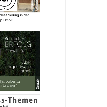
desanierung in der
oup GmbH
N