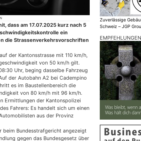
ON
Zuverlässige Gebäu
 mit, dass am 17.07.2025 kurz nach 5
Schweiz – JGP Gr
chwindigkeitskontrolle ein
EMPFEHLUNGE
n die Strassenverkehrsvorschriften
 auf der Kantonsstrasse mit 110 km/h,
eschwindigkeit von 50 km/h gilt.
08:30 Uhr, beging dasselbe Fahrzeug
: Auf der Autobahn A2 bei Cadempino
ritt es im Baustellenbereich die
ndigkeit von 80 km/h mit 96 km/h.
en Ermittlungen der Kantonspolizei
n des Fahrers: Es handelt sich um einen
 Automobilisten aus der Provinz
r beim Bundesstrafgericht angezeigt
ndlung gegen das Bundesgesetz über