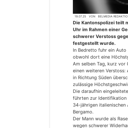
19.07.25
VON
BELMEDIA REDAKTI
Die Kantonspolizei teilt
Uhr im Rahmen einer Ges
schwerer Verstoss gege
festgestellt wurde.
In Bedretto fuhr ein Auto
obwohl dort eine Höchstg
Am selben Tag, kurz vor 
einen weiteren Verstoss
in Richtung Süden übersch
zulässige Höchstgeschwi
Die daraufhin eingeleitet
führten zur Identifikatio
34-jährigen italienischen
Bergamo.
Der Mann wurde als Rase
wegen schwerer Widerha