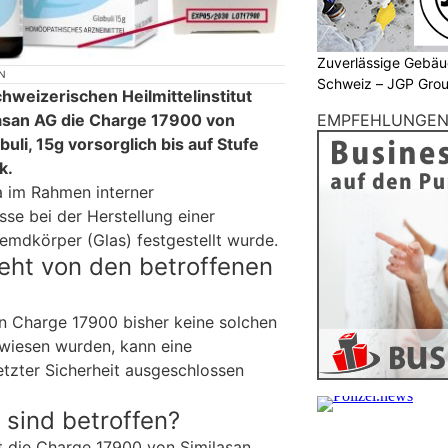
Zuverlässige Gebäu
N
Schweiz – JGP Gr
hweizerischen Heilmittelinstitut
lasan AG die Charge 17900 von
EMPFEHLUNGE
uli, 15g vorsorglich bis auf Stufe
k.
a im Rahmen interner
se bei der Herstellung einer
mdkörper (Glas) festgestellt wurde.
eht von den betroffenen
n Charge 17900 bisher keine solchen
wiesen wurden, kann eine
etzter Sicherheit ausgeschlossen
sind betroffen?
t die Charge 17900 von Similasan