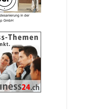
desanierung in der
oup GmbH
N