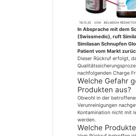
18.10.25
VON
BELMEDIA REDAKTIO
In Absprache mit dem Sc
(Swissmedic), ruft Simi
Similasan Schnupfen Glob
Patient vom Markt zurüc
Dieser Rückruf erfolgt, d
Qualitätssicherungsprozes
nachfolgenden Charge Fre
Welche Gefahr g
Produkten aus?
Obwohl in der betroffene
Verunreinigungen nachge
Kontamination nicht mit l
werden.
Welche Produkte 
Vom Rückruf betroffen is