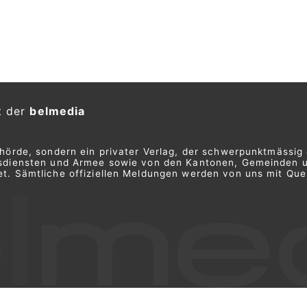
rämien
ON
hen Nespresso-Kunden mit einem
ngeblichen Verfall ihrer
n.
as vermeintliche Geschenk einlösen
ert, seine Kreditkartendaten für den
Welche Versicherung passt zu mir? – mit
insurando.ch vergleichen
mpagne warnt vor Romance
 Online-Liebesbetrug
ON