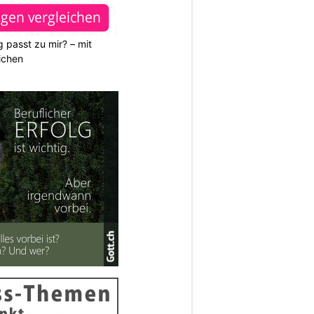
 passt zu mir? – mit
ichen
N