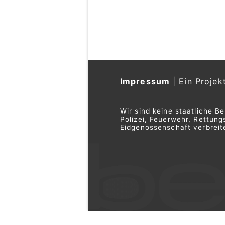
Nespresso-Treuep
05.03.25
VON
BELMEDIA REDAKTI
Cyberkriminelle versuc
Phishing-Mail über den a
Treuepunkte zu täusche
Wer seine Punkte gegen d
will, wird dazu aufgeford
Versand anzugeben.
Weiterlesen
Zuverlässige Gebäudesanierung in der
Schweiz – JGP Group GmbH
Schweiz: Neue Ka
Scam – Schutz vor
10.03.25
VON
BELMEDIA REDAKTI