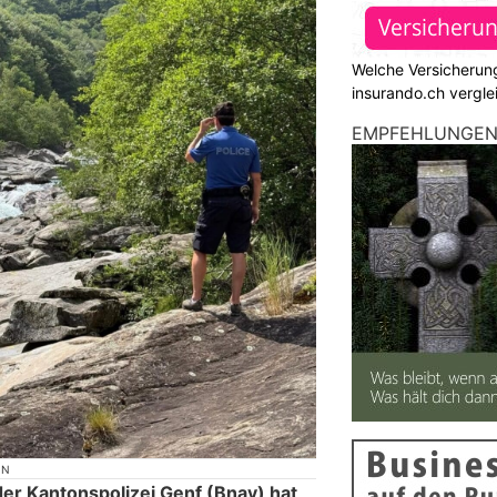
Welche Versicherung
insurando.ch vergle
EMPFEHLUNGE
ON
der Kantonspolizei Genf (Bnav) hat