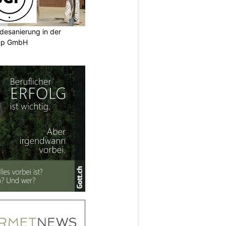
desanierung in der
oup GmbH
N