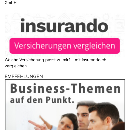
Rettungseinsätze mit Seiltechnik unter anspruchsvollen
topografischen Bedingungen.
Weiterlesen
Zuverlässige Gebäudesanierung in der Schweiz – JGP Group GmbH
Welche Versicherung passt zu mir? – mit insurando.ch vergleichen
Bellinzona TI: Waffenübergabe an 25 Polizei-
Aspiranten der Polizeischule
17.12.25
VON
BELMEDIA REDAKTION
Am 12. Dezember fand im Gemeinderatsaal von Bellinzona
die Zeremonie zur Übergabe der Waffe an die Aspiranten der
Polizeischule des 5. Prüfbezirkes (SCP2025) statt.
Insgesamt nahmen 25 Aspirantinnen und Aspiranten an der
feierlichen Veranstaltung teil.