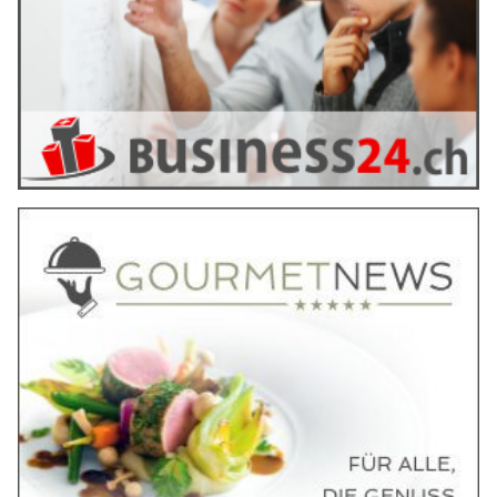
Weiterlesen
Schweiz: Betrüger locken Dating-Opfer mit
Fake-Tickets in die Falle
20.03.25
VON
BELMEDIA REDAKTION
Sie lernen eine sympathische Person auf einer Dating-
Plattform kennen, die schnell Interesse zeigt. Nach ein paar
Gesprächen schlägt Ihr neuer Flirt ein gemeinsames
Theatererlebnis vor – klingt vielversprechend, oder?
Doch Vorsicht: Hinter der Einladung könnte ein perfider Betrug
stecken.
Weiterlesen
Kapo Tessin: Kriminaltechnik gewährt Schülern
spannende Einblicke in die Forensik
04.06.26
VON
BELMEDIA REDAKTION