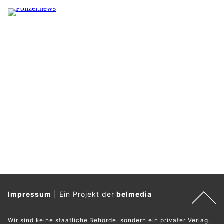
Bellinzona TI: Wachtmeister Paolo Piatesi stoppt
Geisterfahrer und erhält Ehrenmedaille
19.06.26
VON
BELMEDIA REDAKTION
Für einen aussergewöhnlich mutigen Einsatz auf der
Autobahn A2 bei Bellinzona ist der Wachtmeister Paolo
Piatesi der Kantonspolizei Tessin mit der silbernen
Ehrenmedaille für Lebensretter ausgezeichnet worden.
Die Auszeichnung wurde ihm kürzlich in Bern von der Carnegie-
Stiftung verliehen.
Weiterlesen
Kanton Tessin: Unverschlossene Autos im
Visier von Dieben – Polizei gibt Tipps
22.01.26
VON
BELMEDIA REDAKTION
In der Schweiz geschehen viele Diebstähle aus Fahrzeugen