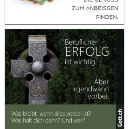
Die Kriminaltechnik der Tessiner Kantonspolizei öffnete am
vergangenen Samstag ihre Türen für rund 15 Schülerinnen
und Schüler der weiterführenden Schulen.
Der Nachmittag stand ganz im Zeichen der forensischen
Wissenschaften.
Weiterlesen
Bellinzona TI: Ab 1. Februar gilt
Autobahnvignette 2026 auf allen Autobahnen
01.02.26
VON
BELMEDIA REDAKTION
Für die Fahrt auf Autobahnen und Autostrassen in der
Schweiz ist ab heute, 1. Februar 2026, die Autobahnvignette
2026 erforderlich.
Sie ist obligatorisch, um Autobahnen und Autostrassen zu
befahren.
Weiterlesen