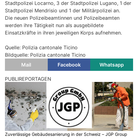
Stadtpolizei Locarno, 3 der Stadtpolizei Lugano, 1 der
Stadtpolizei Mendrisio und 1 der Militärpolizei an.
Die neuen Polizeibeamtinnen und Polizeibeamten
werden ihre Tätigkeit nun als ausgebildete
Einsatzkräfte in ihren jeweiligen Korps aufnehmen.
Quelle: Polizia cantonale Ticino
Bildquelle: Polizia cantonale Ticino
Mail
Facebook
Whatsapp
Kantonspolizei Genf (Bnav): Taucher und Retter
trainieren Einsätze in reissendem Gebirgsfluss
30.05.26
VON
BELMEDIA REDAKTION
Die Navigationsbrigade der Kantonspolizei Genf (Bnav) hat
gemeinsam mit der Kantonspolizei Tessin eine
interkantonale Einsatzübung in einem Tessiner Gebirgsfluss
durchgeführt.
Im Fokus standen Tauchoperationen in Fliessgewässern sowie