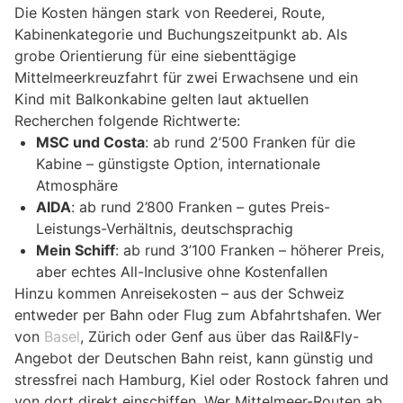
Die Kosten hängen stark von Reederei, Route,
Kabinenkategorie und Buchungszeitpunkt ab. Als
grobe Orientierung für eine siebenttägige
Mittelmeerkreuzfahrt für zwei Erwachsene und ein
Kind mit Balkonkabine gelten laut aktuellen
Recherchen folgende Richtwerte:
MSC und Costa
: ab rund 2’500 Franken für die
Kabine – günstigste Option, internationale
Atmosphäre
AIDA
: ab rund 2’800 Franken – gutes Preis-
Leistungs-Verhältnis, deutschsprachig
Mein Schiff
: ab rund 3’100 Franken – höherer Preis,
aber echtes All-Inclusive ohne Kostenfallen
Hinzu kommen Anreisekosten – aus der Schweiz
entweder per Bahn oder Flug zum Abfahrtshafen. Wer
von
Basel
, Zürich oder Genf aus über das Rail&Fly-
Angebot der Deutschen Bahn reist, kann günstig und
stressfrei nach Hamburg, Kiel oder Rostock fahren und
von dort direkt einschiffen. Wer Mittelmeer-Routen ab