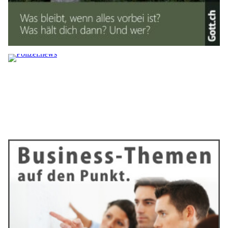
Cyberkriminelle, die Login- u
nd Kreditkartendaten von Salt-Kunden zu erlangen. Die
Betrugsmasche: Die Betrüger versenden E-Mails, die
angeblich von Salt stammen, und behaupten darin, dass eine
Zahlung noch nicht eingegangen sei.
Mit der Androhung einer
möglichen Unterbrechung der abonnierten Services versuchen
sie, Druck aufzubauen und die Empfänger dazu zu bewegen,
den Link im E-Mail anzuklicken.
Weiterlesen
Schweiz: Geldwäsche – Kriminelle nutzen
gutgläubige Bürger als "Money Mules"
12.02.25
VON
BELMEDIA REDAKTION
Mit harmlos wirkenden Geldtransfers machen sich
unbescholtene Bürgerinnen und Bürger zu Verbündeten
krimineller Netzwerke – und riskieren dabei hohe Strafen.
Oft werden die Betroffenen über soziale Medien, vermeintliche