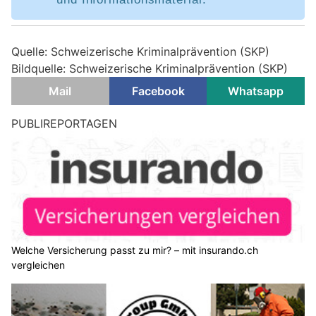
Quelle: Schweizerische Kriminalprävention (SKP)
Bildquelle: Schweizerische Kriminalprävention (SKP)
Mail
Facebook
Whatsapp
Schweiz: Warnung vor Fake-Shops und
Dropshipping-Fallen beim Online-Shopping
05.02.25
VON
BELMEDIA REDAKTION
Beim Online-Shopping locken immer mehr vermeintliche
Schweizer Internetshops mit besonders günstigen Preisen.
Doch oft verbirgt sich dahinter entweder ein betrügerischer
Web-Store oder das legale, aber unter Umständen
problematische Geschäftsmodell "Dropshipping".
Weiterlesen