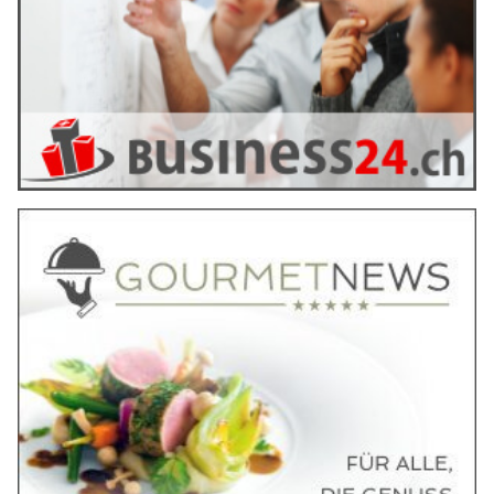
Jobangebote oder emotionale Manipulation angesprochen und
dazu gebracht, mit ihren Überweisungen die Spur illegaler
Gelder zu verwischen.
Weiterlesen
AAA Alpine Air Ambulance: Rettungseinsätze im
Schnee – schnelle Hilfe aus der Luft
17.02.25
VON
BELMEDIA REDAKTION
Impressionen unserer Crew von der vergangenen Woche:
Die Crew mit dem Lions1 war ebenfalls, wie unser ChriLi
welcher von der Basis Balzers startet, oft im Schnee
unterwegs.
Wie auf den Bildern ersichtlich, sind wir immer und überall im
Einsatz.
Weiterlesen