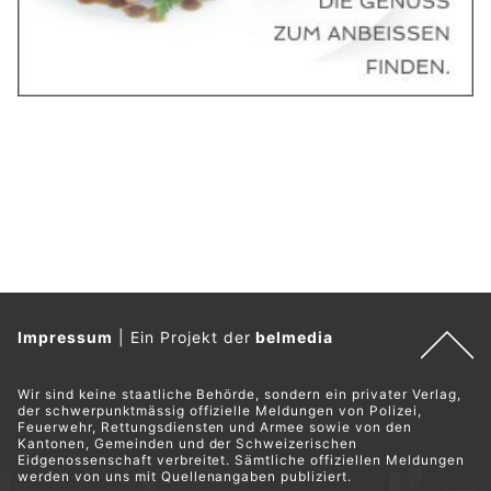
Gefälschte Paketdienst-Websites im Umlauf –
Vorsicht bei Kleinanzeigen
22.01.25
VON
BELMEDIA REDAKTION
Auf Kleinanzeigenplattformen geben sich Betrüger als
Kaufinteressenten aus und schlagen vor, den Kauf über
einen vermeintlichen Paketlieferdienst abzuwickeln.
Dabei zielen die Cyberkriminellen je nach gewählter
Zahlungsmethode entweder auf Kreditkartendaten und/oder
auf die Login-Daten des eBanking-Accounts ab.
Weiterlesen
Schweiz: Phishing erkennen – so schützen Sie
sich vor gefälschten SMS und E-Mails (Video)
06.02.25
VON
BELMEDIA REDAKTION
Phishing ist eine der häufigsten Betrugsmaschen im
Internet.
Kriminelle versuchen, mit gefälschten E-Mails oder SMS