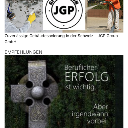
Zuverlässige Gebäudesanierung in der Schweiz – JGP Group GmbH
Welche Versicherung passt zu mir? – mit insurando.ch vergleichen
Kantonspolizei Obwalden: Achtung vor Fake-E-
Mails mit gefälschten EUROPOL-Haftbefehlen
28.02.25
VON
BELMEDIA REDAKTION
Achtung vor Fake-E-Mails mit Briefen von EUROPOL.
Derzeit kursieren gefälschte Briefe, die angeblich von
EUROPOL stammen.
Weiterlesen
Schweiz: Cyberkriminelle täuschen offene Salt-
Zahlung vor – Warnung vor Phishing-Mails
30.01.25
VON
BELMEDIA REDAKTION
Mit dem Vorwand einer ausstehenden Zahlung versuchen