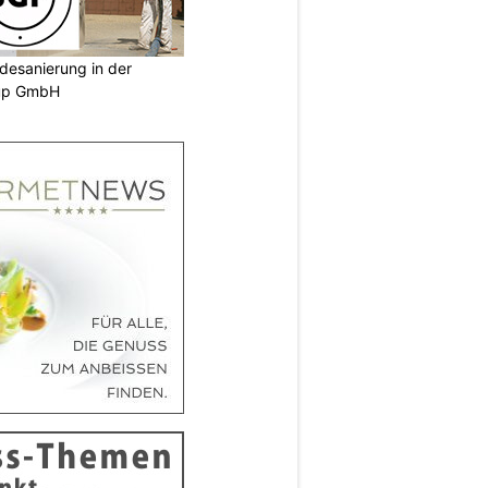
desanierung in der
oup GmbH
N