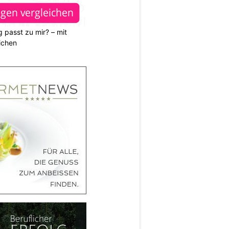
 passt zu mir? – mit
ichen
N