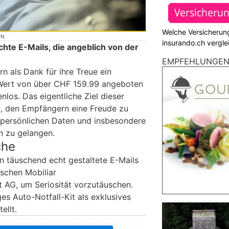
Welche Versicherung
ON
insurando.ch vergle
chte E-Mails, die angeblich von der
EMPFEHLUNGE
n als Dank für ihre Treue ein
Wert von über CHF 159.99 angeboten
nlos. Das eigentliche Ziel dieser
ht, den Empfängern eine Freude zu
e persönlichen Daten und insbesondere
n zu gelangen.
che
n täuschend echt gestaltete E-Mails
schen Mobiliar
t AG, um Seriosität vorzutäuschen.
es Auto-Notfall-Kit als exklusives
ellt.