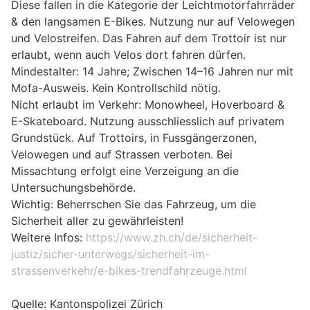
Diese fallen in die Kategorie der Leichtmotorfahrräder
& den langsamen E-Bikes. Nutzung nur auf Velowegen
und Velostreifen. Das Fahren auf dem Trottoir ist nur
erlaubt, wenn auch Velos dort fahren dürfen.
Mindestalter: 14 Jahre; Zwischen 14–16 Jahren nur mit
Mofa-Ausweis. Kein Kontrollschild nötig.
Nicht erlaubt im Verkehr: Monowheel, Hoverboard &
E-Skateboard. Nutzung ausschliesslich auf privatem
Grundstück. Auf Trottoirs, in Fussgängerzonen,
Velowegen und auf Strassen verboten. Bei
Missachtung erfolgt eine Verzeigung an die
Untersuchungsbehörde.
Wichtig: Beherrschen Sie das Fahrzeug, um die
Sicherheit aller zu gewährleisten!
Weitere Infos:
https://www.zh.ch/de/sicherheit-
justiz/sicher-unterwegs/sicherheit-im-
strassenverkehr/e-bikes-trendfahrzeuge.html
Quelle: Kantonspolizei Zürich