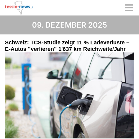
09. DEZEMBER 2025
Schweiz: TCS-Studie zeigt 11 % Ladeverluste –
E-Autos "verlieren" 1'637 km Reichweite/Jahr