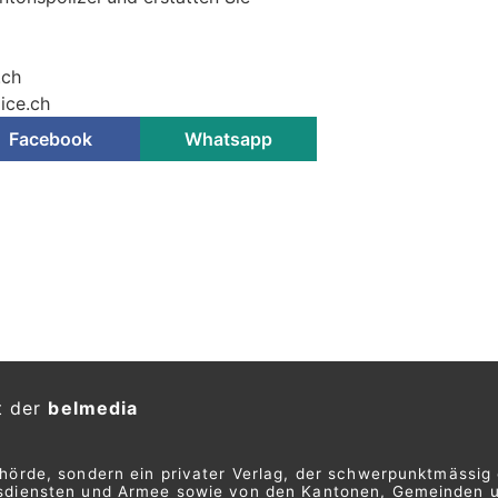
.ch
ice.ch
Facebook
Whatsapp
t der
belmedia
ehörde, sondern ein privater Verlag, der schwerpunktmässig 
ngsdiensten und Armee sowie von den Kantonen, Gemeinden 