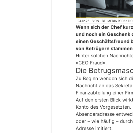
24.12.25
VON
BELMEDIA REDAKTI
Wenn sich der Chef kurz
und noch ein Geschenk o
einen Geschäftsfreund b
von Betrügern stammen
Hinter solchen Nachricht
«CEO Fraud».
Die Betrugsmas
Zu Beginn wenden sich die
Nachricht an das Sekreta
Finanzabteilung einer Firm
Auf den ersten Blick wirk
Konto des Vorgesetzten. I
Absenderadresse entwede
oder – wie häufig – durch
Adresse imitiert.