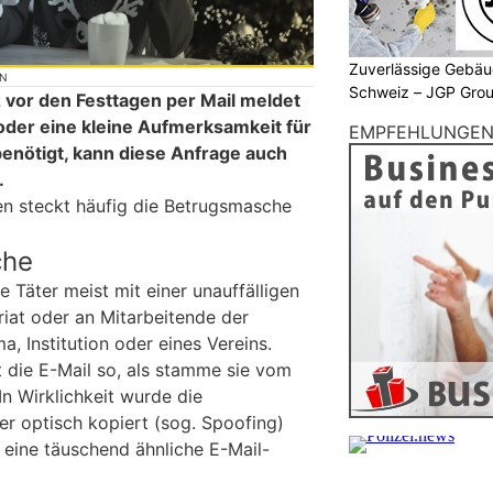
Zuverlässige Gebäu
ON
Schweiz – JGP Gr
 vor den Festtagen per Mail meldet
der eine kleine Aufmerksamkeit für
EMPFEHLUNGE
enötigt, kann diese Anfrage auch
.
en steckt häufig die Betrugsmasche
che
 Täter meist mit einer unauffälligen
riat oder an Mitarbeitende der
a, Institution oder eines Vereins.
t die E-Mail so, als stamme sie vom
n Wirklichkeit wurde die
r optisch kopiert (sog. Spoofing)
 eine täuschend ähnliche E-Mail-