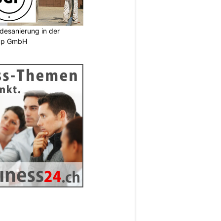
desanierung in der
oup GmbH
N