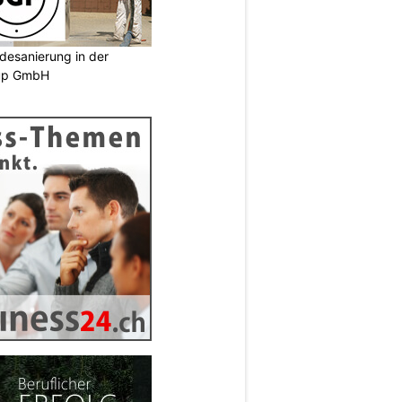
desanierung in der
oup GmbH
N