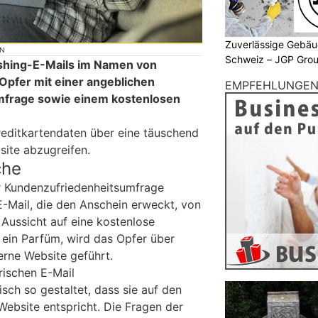
Zuverlässige Gebäu
ON
Schweiz – JGP Gr
shing-E-Mails im Namen von
 Opfer mit einer angeblichen
EMPFEHLUNGE
frage sowie einem kostenlosen
Kreditkartendaten über eine täuschend
site abzugreifen.
che
 Kundenzufriedenheitsumfrage
E-Mail, die den Anschein erweckt, von
Aussicht auf eine kostenlose
 ein Parfüm, wird das Opfer über
erne Website geführt.
rischen E-Mail
tisch so gestaltet, dass sie auf den
Website entspricht. Die Fragen der