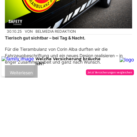
30.10.25
VON
BELMEDIA REDAKTION
Tierisch gut sichtbar – bei Tag & Nacht.
Für die Tierambulanz von Corin Alba durften wir die
Fahrzeugbeschriftung und ein neues Design realisieren – in
enger Zusammenarbeit und ganz nach Wunsch.
Weiterlesen
Schweiz: ASTRA lädt Anbieter zum Bau von E-
LKW-Schnellladestationen ein