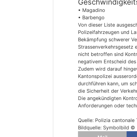
Geschwindigkeit
• Magadino
• Barbengo
Von dieser Liste ausgesch
Polizeifahrzeugen und Las
Bekämpfung schwerer Ve
Strassenverkehrsgesetz e
nicht betroffen sind Kon
negativem Entscheid des
Zudem wird darauf hingew
Kantonspolizei ausserord
durchführen kann, um sc
die Sicherheit der Verke
Die angekündigten Kontro
Anforderungen oder techn
Quelle: Polizia cantonale 
Bildquelle: Symbolbild © 