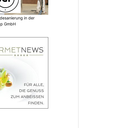
desanierung in der
oup GmbH
N