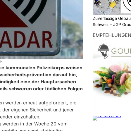
Zuverlässige Gebäu
Schweiz – JGP Gr
EMPFEHLUNGE
ON
die kommunalen Polizeikorps weisen
icherheitsprävention darauf hin,
ndigkeit eine der Hauptursachen
teils schweren oder tödlichen Folgen
n werden erneut aufgefordert, die
der eigenen Sicherheit und jener
ender einzuhalten.
 werden in der Woche 20 vom
6 mobile und semi-stationäre