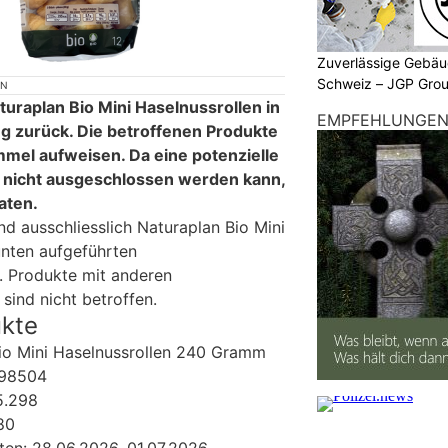
Zuverlässige Gebäu
Schweiz – JGP Gr
ON
turaplan Bio Mini Haselnussrollen in
EMPFEHLUNGE
zurück. Die betroffenen Produkte
mel aufweisen. Da eine potenzielle
nicht ausgeschlossen werden kann,
aten.
d ausschliesslich Naturaplan Bio Mini
unten aufgeführten
. Produkte mit anderen
sind nicht betroffen.
ukte
Bio Mini Haselnussrollen 240 Gramm
898504
5.298
80
ten: 28.06.2026, 01.07.2026,