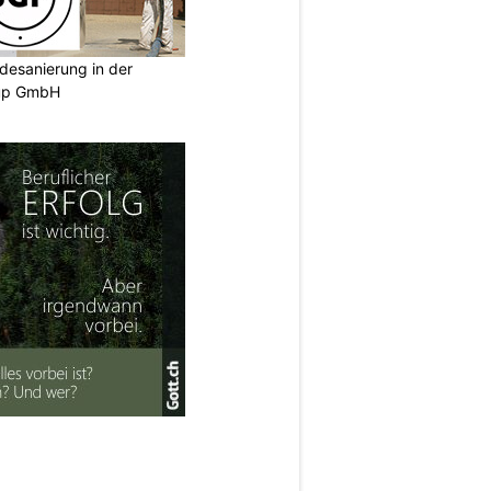
desanierung in der
oup GmbH
N