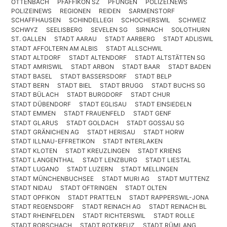
OTTENBACH
PFÄFFIKON SZ
PFUNGEN
POLIZEI.NEWS
POLIZEINEWS
REGIONEN
REIDEN
SARMENSTORF
SCHAFFHAUSEN
SCHINDELLEGI
SCHOCHERSWIL
SCHWEIZ
SCHWYZ
SEELISBERG
SEVELEN SG
SIRNACH
SOLOTHURN
ST. GALLEN
STADT AARAU
STADT AARBERG
STADT ADLISWIL
STADT AFFOLTERN AM ALBIS
STADT ALLSCHWIL
STADT ALTDORF
STADT ALTENDORF
STADT ALTSTÄTTEN SG
STADT AMRISWIL
STADT ARBON
STADT BAAR
STADT BADEN
STADT BASEL
STADT BASSERSDORF
STADT BELP
STADT BERN
STADT BIEL
STADT BRUGG
STADT BUCHS SG
STADT BÜLACH
STADT BURGDORF
STADT CHUR
STADT DÜBENDORF
STADT EGLISAU
STADT EINSIEDELN
STADT EMMEN
STADT FRAUENFELD
STADT GENF
STADT GLARUS
STADT GOLDACH
STADT GOSSAU SG
STADT GRÄNICHEN AG
STADT HERISAU
STADT HORW
STADT ILLNAU-EFFRETIKON
STADT INTERLAKEN
STADT KLOTEN
STADT KREUZLINGEN
STADT KRIENS
STADT LANGENTHAL
STADT LENZBURG
STADT LIESTAL
STADT LUGANO
STADT LUZERN
STADT MELLINGEN
STADT MÜNCHENBUCHSEE
STADT MURI AG
STADT MUTTENZ
STADT NIDAU
STADT OFTRINGEN
STADT OLTEN
STADT OPFIKON
STADT PRATTELN
STADT RAPPERSWIL-JONA
STADT REGENSDORF
STADT REINACH AG
STADT REINACH BL
STADT RHEINFELDEN
STADT RICHTERSWIL
STADT ROLLE
STADT RORSCHACH
STADT ROTKREUZ
STADT RÜMLANG