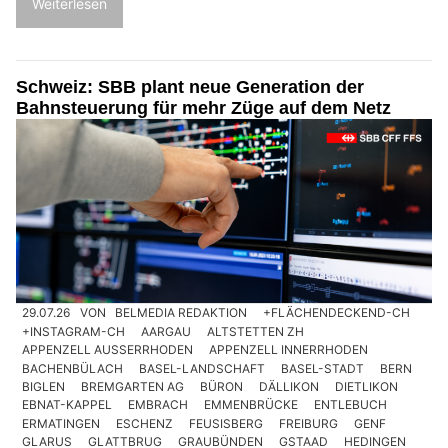
Weiterlesen
Schweiz: SBB plant neue Generation der
Bahnsteuerung für mehr Züge auf dem Netz
29.07.26
VON
BELMEDIA REDAKTION
+FLÄCHENDECKEND-CH
+INSTAGRAM-CH
AARGAU
ALTSTETTEN ZH
APPENZELL AUSSERRHODEN
APPENZELL INNERRHODEN
BACHENBÜLACH
BASEL-LANDSCHAFT
BASEL-STADT
BERN
BIGLEN
BREMGARTEN AG
BÜRON
DÄLLIKON
DIETLIKON
EBNAT-KAPPEL
EMBRACH
EMMENBRÜCKE
ENTLEBUCH
ERMATINGEN
ESCHENZ
FEUSISBERG
FREIBURG
GENF
GLARUS
GLATTBRUG
GRAUBÜNDEN
GSTAAD
HEDINGEN