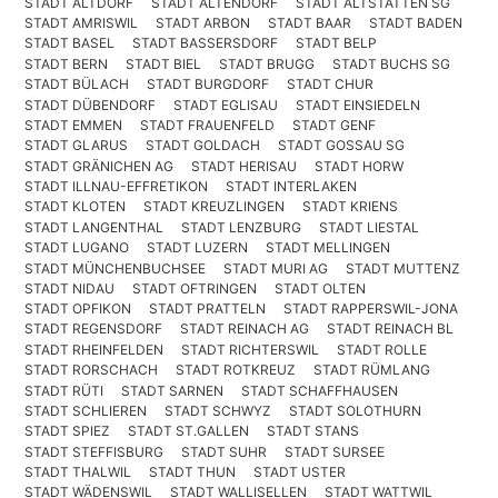
STADT ALTDORF
STADT ALTENDORF
STADT ALTSTÄTTEN SG
STADT AMRISWIL
STADT ARBON
STADT BAAR
STADT BADEN
STADT BASEL
STADT BASSERSDORF
STADT BELP
STADT BERN
STADT BIEL
STADT BRUGG
STADT BUCHS SG
STADT BÜLACH
STADT BURGDORF
STADT CHUR
STADT DÜBENDORF
STADT EGLISAU
STADT EINSIEDELN
STADT EMMEN
STADT FRAUENFELD
STADT GENF
STADT GLARUS
STADT GOLDACH
STADT GOSSAU SG
STADT GRÄNICHEN AG
STADT HERISAU
STADT HORW
STADT ILLNAU-EFFRETIKON
STADT INTERLAKEN
STADT KLOTEN
STADT KREUZLINGEN
STADT KRIENS
STADT LANGENTHAL
STADT LENZBURG
STADT LIESTAL
STADT LUGANO
STADT LUZERN
STADT MELLINGEN
STADT MÜNCHENBUCHSEE
STADT MURI AG
STADT MUTTENZ
STADT NIDAU
STADT OFTRINGEN
STADT OLTEN
STADT OPFIKON
STADT PRATTELN
STADT RAPPERSWIL-JONA
STADT REGENSDORF
STADT REINACH AG
STADT REINACH BL
STADT RHEINFELDEN
STADT RICHTERSWIL
STADT ROLLE
STADT RORSCHACH
STADT ROTKREUZ
STADT RÜMLANG
STADT RÜTI
STADT SARNEN
STADT SCHAFFHAUSEN
STADT SCHLIEREN
STADT SCHWYZ
STADT SOLOTHURN
STADT SPIEZ
STADT ST.GALLEN
STADT STANS
STADT STEFFISBURG
STADT SUHR
STADT SURSEE
STADT THALWIL
STADT THUN
STADT USTER
STADT WÄDENSWIL
STADT WALLISELLEN
STADT WATTWIL