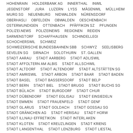
HOHENRAIN
HOLDERBANK AG
INNERTHAL
INWIL
JEGENSTORF
JURA
LUZERN
LYSS
MÄGENWIL
MÜLLHEIM
MURG SG
NEUENBURG
NIDWALDEN
NÜRENSDORF
OBERHASLI
OBFELDEN
OBWALDEN
OESCHENBACH
OSTERMUNDIGEN
OTTENBACH
PFÄFFIKON SZ
PFUNGEN
POLIZEI.NEWS
POLIZEINEWS
REGIONEN
REIDEN
SARMENSTORF
SCHAFFHAUSEN
SCHINDELLEGI
SCHOCHERSWIL
SCHWEIZ
SCHWEIZERISCHE BUNDESBAHNEN SBB
SCHWYZ
SEELISBERG
SEVELEN SG
SIRNACH
SOLOTHURN
ST. GALLEN
STADT AARAU
STADT AARBERG
STADT ADLISWIL
STADT AFFOLTERN AM ALBIS
STADT ALLSCHWIL
STADT ALTDORF
STADT ALTENDORF
STADT ALTSTÄTTEN SG
STADT AMRISWIL
STADT ARBON
STADT BAAR
STADT BADEN
STADT BASEL
STADT BASSERSDORF
STADT BELP
STADT BERN
STADT BIEL
STADT BRUGG
STADT BUCHS SG
STADT BÜLACH
STADT BURGDORF
STADT CHUR
STADT DÜBENDORF
STADT EGLISAU
STADT EINSIEDELN
STADT EMMEN
STADT FRAUENFELD
STADT GENF
STADT GLARUS
STADT GOLDACH
STADT GOSSAU SG
STADT GRÄNICHEN AG
STADT HERISAU
STADT HORW
STADT ILLNAU-EFFRETIKON
STADT INTERLAKEN
STADT KLOTEN
STADT KREUZLINGEN
STADT KRIENS
STADT LANGENTHAL
STADT LENZBURG
STADT LIESTAL