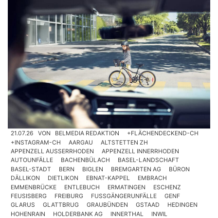
21.07.26
VON
BELMEDIA REDAKTION
+FLÄCHENDECKEND-CH
+INSTAGRAM-CH
AARGAU
ALTSTETTEN ZH
APPENZELL AUSSERRHODEN
APPENZELL INNERRHODEN
AUTOUNFÄLLE
BACHENBÜLACH
BASEL-LANDSCHAFT
BASEL-STADT
BERN
BIGLEN
BREMGARTEN AG
BÜRON
DÄLLIKON
DIETLIKON
EBNAT-KAPPEL
EMBRACH
EMMENBRÜCKE
ENTLEBUCH
ERMATINGEN
ESCHENZ
FEUSISBERG
FREIBURG
FUSSGÄNGERUNFÄLLE
GENF
GLARUS
GLATTBRUG
GRAUBÜNDEN
GSTAAD
HEDINGEN
HOHENRAIN
HOLDERBANK AG
INNERTHAL
INWIL