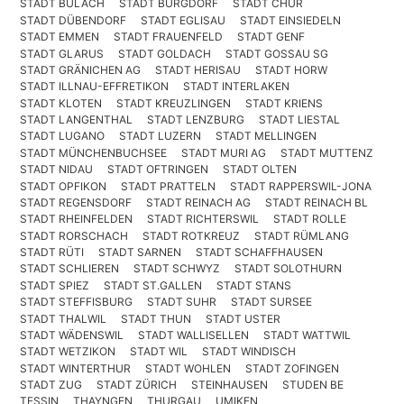
STADT BÜLACH
STADT BURGDORF
STADT CHUR
STADT DÜBENDORF
STADT EGLISAU
STADT EINSIEDELN
STADT EMMEN
STADT FRAUENFELD
STADT GENF
STADT GLARUS
STADT GOLDACH
STADT GOSSAU SG
STADT GRÄNICHEN AG
STADT HERISAU
STADT HORW
STADT ILLNAU-EFFRETIKON
STADT INTERLAKEN
STADT KLOTEN
STADT KREUZLINGEN
STADT KRIENS
STADT LANGENTHAL
STADT LENZBURG
STADT LIESTAL
STADT LUGANO
STADT LUZERN
STADT MELLINGEN
STADT MÜNCHENBUCHSEE
STADT MURI AG
STADT MUTTENZ
STADT NIDAU
STADT OFTRINGEN
STADT OLTEN
STADT OPFIKON
STADT PRATTELN
STADT RAPPERSWIL-JONA
STADT REGENSDORF
STADT REINACH AG
STADT REINACH BL
STADT RHEINFELDEN
STADT RICHTERSWIL
STADT ROLLE
STADT RORSCHACH
STADT ROTKREUZ
STADT RÜMLANG
STADT RÜTI
STADT SARNEN
STADT SCHAFFHAUSEN
STADT SCHLIEREN
STADT SCHWYZ
STADT SOLOTHURN
STADT SPIEZ
STADT ST.GALLEN
STADT STANS
STADT STEFFISBURG
STADT SUHR
STADT SURSEE
STADT THALWIL
STADT THUN
STADT USTER
STADT WÄDENSWIL
STADT WALLISELLEN
STADT WATTWIL
STADT WETZIKON
STADT WIL
STADT WINDISCH
STADT WINTERTHUR
STADT WOHLEN
STADT ZOFINGEN
STADT ZUG
STADT ZÜRICH
STEINHAUSEN
STUDEN BE
TESSIN
THAYNGEN
THURGAU
UMIKEN