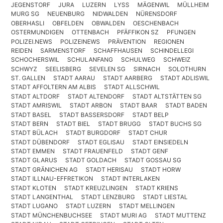
JEGENSTORF
JURA
LUZERN
LYSS
MÄGENWIL
MÜLLHEIM
MURG SG
NEUENBURG
NIDWALDEN
NÜRENSDORF
OBERHASLI
OBFELDEN
OBWALDEN
OESCHENBACH
OSTERMUNDIGEN
OTTENBACH
PFÄFFIKON SZ
PFUNGEN
POLIZEI.NEWS
POLIZEINEWS
PRÄVENTION
REGIONEN
REIDEN
SARMENSTORF
SCHAFFHAUSEN
SCHINDELLEGI
SCHOCHERSWIL
SCHULANFANG
SCHULWEG
SCHWEIZ
SCHWYZ
SEELISBERG
SEVELEN SG
SIRNACH
SOLOTHURN
ST. GALLEN
STADT AARAU
STADT AARBERG
STADT ADLISWIL
STADT AFFOLTERN AM ALBIS
STADT ALLSCHWIL
STADT ALTDORF
STADT ALTENDORF
STADT ALTSTÄTTEN SG
STADT AMRISWIL
STADT ARBON
STADT BAAR
STADT BADEN
STADT BASEL
STADT BASSERSDORF
STADT BELP
STADT BERN
STADT BIEL
STADT BRUGG
STADT BUCHS SG
STADT BÜLACH
STADT BURGDORF
STADT CHUR
STADT DÜBENDORF
STADT EGLISAU
STADT EINSIEDELN
STADT EMMEN
STADT FRAUENFELD
STADT GENF
STADT GLARUS
STADT GOLDACH
STADT GOSSAU SG
STADT GRÄNICHEN AG
STADT HERISAU
STADT HORW
STADT ILLNAU-EFFRETIKON
STADT INTERLAKEN
STADT KLOTEN
STADT KREUZLINGEN
STADT KRIENS
STADT LANGENTHAL
STADT LENZBURG
STADT LIESTAL
STADT LUGANO
STADT LUZERN
STADT MELLINGEN
STADT MÜNCHENBUCHSEE
STADT MURI AG
STADT MUTTENZ