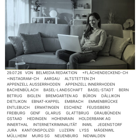
29.07.26
VON
BELMEDIA REDAKTION
+FLÄCHENDECKEND-CH
+INSTAGRAM-CH
AARGAU
ALTSTETTEN ZH
APPENZELL AUSSERRHODEN
APPENZELL INNERRHODEN
BACHENBÜLACH
BASEL-LANDSCHAFT
BASEL-STADT
BERN
BETRUG
BIGLEN
BREMGARTEN AG
BÜRON
DÄLLIKON
DIETLIKON
EBNAT-KAPPEL
EMBRACH
EMMENBRÜCKE
ENTLEBUCH
ERMATINGEN
ESCHENZ
FEUSISBERG
FREIBURG
GENF
GLARUS
GLATTBRUG
GRAUBÜNDEN
GSTAAD
HEDINGEN
HOHENRAIN
HOLDERBANK AG
INNERTHAL
INTERNETKRIMINALITÄT
INWIL
JEGENSTORF
JURA
KANTONSPOLIZEI
LUZERN
LYSS
MÄGENWIL
MÜLLHEIM
MURG SG
NEUENBURG
NIDWALDEN