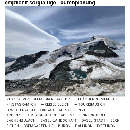
empfiehlt sorgfältige Tourenplanung
21.07.26
VON
BELMEDIA REDAKTION
+FLÄCHENDECKEND-CH
+INSTAGRAM-CH
➔ REISEZIELE.CH
➔ TOURISMUS.CH
➔ WETTER24.CH
AARGAU
ALTSTETTEN ZH
APPENZELL AUSSERRHODEN
APPENZELL INNERRHODEN
BACHENBÜLACH
BASEL-LANDSCHAFT
BASEL-STADT
BERN
BIGLEN
BREMGARTEN AG
BÜRON
DÄLLIKON
DIETLIKON