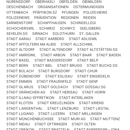
NÜRENSDORF
OBERHASLI
OBFELDEN
OBWALDEN
OESCHENBACH
ORGANISATIONEN
OSTERMUNDIGEN
OTTENBACH
PFÄFFIKON SZ
PFUNGEN
POLIZEI.NEWS
POLIZEINEWS
PRÄVENTION
REGIONEN
REIDEN
SARMENSTORF
SCHAFFHAUSEN
SCHINDELLEGI
SCHOCHERSWIL
SCHWEIZ
SCHWYZ
SEELISBERG
SEVELEN SG
SIRNACH
SOLOTHURN
ST. GALLEN
STADT AARAU
STADT AARBERG
STADT ADLISWIL
STADT AFFOLTERN AM ALBIS
STADT ALLSCHWIL
STADT ALTDORF
STADT ALTENDORF
STADT ALTSTÄTTEN SG
STADT AMRISWIL
STADT ARBON
STADT BAAR
STADT BADEN
STADT BASEL
STADT BASSERSDORF
STADT BELP
STADT BERN
STADT BIEL
STADT BRUGG
STADT BUCHS SG
STADT BÜLACH
STADT BURGDORF
STADT CHUR
STADT DÜBENDORF
STADT EGLISAU
STADT EINSIEDELN
STADT EMMEN
STADT FRAUENFELD
STADT GENF
STADT GLARUS
STADT GOLDACH
STADT GOSSAU SG
STADT GRÄNICHEN AG
STADT HERISAU
STADT HORW
STADT ILLNAU-EFFRETIKON
STADT INTERLAKEN
STADT KLOTEN
STADT KREUZLINGEN
STADT KRIENS
STADT LANGENTHAL
STADT LENZBURG
STADT LIESTAL
STADT LUGANO
STADT LUZERN
STADT MELLINGEN
STADT MÜNCHENBUCHSEE
STADT MURI AG
STADT MUTTENZ
STADT NIDAU
STADT OFTRINGEN
STADT OLTEN
STADT OPFIKON
STADT PRATTELN
STADT RAPPERSWIL-JONA