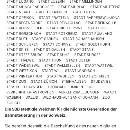
STADT LUGANO
STADT LUZERN
STADT MELLINGEN
STADT MÜNCHENBUCHSEE
STADT MURI AG
STADT MUTTENZ
STADT NIDAU
STADT OFTRINGEN
STADT OLTEN
STADT OPFIKON
STADT PRATTELN
STADT RAPPERSWIL-JONA
STADT REGENSDORF
STADT REINACH AG
STADT REINACH BL
STADT RHEINFELDEN
STADT RICHTERSWIL
STADT ROLLE
STADT RORSCHACH
STADT ROTKREUZ
STADT RÜMLANG
STADT RÜTI
STADT SARNEN
STADT SCHAFFHAUSEN
STADT SCHLIEREN
STADT SCHWYZ
STADT SOLOTHURN
STADT SPIEZ
STADT ST.GALLEN
STADT STANS
STADT STEFFISBURG
STADT SUHR
STADT SURSEE
STADT THALWIL
STADT THUN
STADT USTER
STADT WÄDENSWIL
STADT WALLISELLEN
STADT WATTWIL
STADT WETZIKON
STADT WIL
STADT WINDISCH
STADT WINTERTHUR
STADT WOHLEN
STADT ZOFINGEN
STADT ZUG
STADT ZÜRICH
STEINHAUSEN
STUDEN BE
TESSIN
THAYNGEN
THURGAU
UMIKEN
URI
VERKEHR & KATASTROPHEN
VERKEHRSMELDUNGEN
WAADT
WABERN
WALLIS
WILDHAUS-ALT SANKT JOHANN
ZUG
ZÜRICH
Die SBB stellt die Weichen für die nächste Generation der
Bahnsteuerung in der Schweiz.
Sie bereitet deshalb die Beschaffung eines neuen digitalen