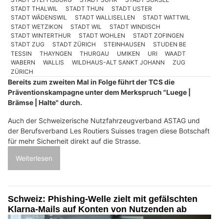
STADT THALWIL
STADT THUN
STADT USTER
STADT WÄDENSWIL
STADT WALLISELLEN
STADT WATTWIL
STADT WETZIKON
STADT WIL
STADT WINDISCH
STADT WINTERTHUR
STADT WOHLEN
STADT ZOFINGEN
STADT ZUG
STADT ZÜRICH
STEINHAUSEN
STUDEN BE
TESSIN
THAYNGEN
THURGAU
UMIKEN
URI
WAADT
WABERN
WALLIS
WILDHAUS-ALT SANKT JOHANN
ZUG
ZÜRICH
Bereits zum zweiten Mal in Folge führt der TCS die
Präventionskampagne unter dem Merkspruch "Luege |
Brämse | Halte" durch.
Auch der Schweizerische Nutzfahrzeugverband ASTAG und
der Berufsverband Les Routiers Suisses tragen diese Botschaft
für mehr Sicherheit direkt auf die Strasse.
Weiterlesen
Schweiz: Phishing-Welle zielt mit gefälschten
Klarna-Mails auf Konten von Nutzenden ab