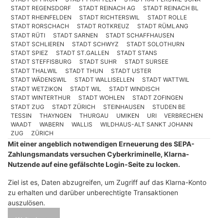
STADT REGENSDORF
STADT REINACH AG
STADT REINACH BL
STADT RHEINFELDEN
STADT RICHTERSWIL
STADT ROLLE
STADT RORSCHACH
STADT ROTKREUZ
STADT RÜMLANG
STADT RÜTI
STADT SARNEN
STADT SCHAFFHAUSEN
STADT SCHLIEREN
STADT SCHWYZ
STADT SOLOTHURN
STADT SPIEZ
STADT ST.GALLEN
STADT STANS
STADT STEFFISBURG
STADT SUHR
STADT SURSEE
STADT THALWIL
STADT THUN
STADT USTER
STADT WÄDENSWIL
STADT WALLISELLEN
STADT WATTWIL
STADT WETZIKON
STADT WIL
STADT WINDISCH
STADT WINTERTHUR
STADT WOHLEN
STADT ZOFINGEN
STADT ZUG
STADT ZÜRICH
STEINHAUSEN
STUDEN BE
TESSIN
THAYNGEN
THURGAU
UMIKEN
URI
VERBRECHEN
WAADT
WABERN
WALLIS
WILDHAUS-ALT SANKT JOHANN
ZUG
ZÜRICH
Mit einer angeblich notwendigen Erneuerung des SEPA-
Zahlungsmandats versuchen Cyberkriminelle, Klarna-
Nutzende auf eine gefälschte Login-Seite zu locken.
Ziel ist es, Daten abzugreifen, um Zugriff auf das Klarna-Konto
zu erhalten und darüber unberechtigte Transaktionen
auszulösen.