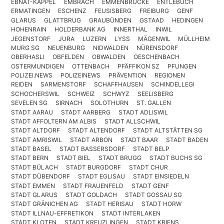
EBNAT-KAPPEL
EMBRACH
EMMENBRÜCKE
ENTLEBUCH
ERMATINGEN
ESCHENZ
FEUSISBERG
FREIBURG
GENF
GLARUS
GLATTBRUG
GRAUBÜNDEN
GSTAAD
HEDINGEN
HOHENRAIN
HOLDERBANK AG
INNERTHAL
INWIL
JEGENSTORF
JURA
LUZERN
LYSS
MÄGENWIL
MÜLLHEIM
MURG SG
NEUENBURG
NIDWALDEN
NÜRENSDORF
OBERHASLI
OBFELDEN
OBWALDEN
OESCHENBACH
OSTERMUNDIGEN
OTTENBACH
PFÄFFIKON SZ
PFUNGEN
POLIZEI.NEWS
POLIZEINEWS
PRÄVENTION
REGIONEN
REIDEN
SARMENSTORF
SCHAFFHAUSEN
SCHINDELLEGI
SCHOCHERSWIL
SCHWEIZ
SCHWYZ
SEELISBERG
SEVELEN SG
SIRNACH
SOLOTHURN
ST. GALLEN
STADT AARAU
STADT AARBERG
STADT ADLISWIL
STADT AFFOLTERN AM ALBIS
STADT ALLSCHWIL
STADT ALTDORF
STADT ALTENDORF
STADT ALTSTÄTTEN SG
STADT AMRISWIL
STADT ARBON
STADT BAAR
STADT BADEN
STADT BASEL
STADT BASSERSDORF
STADT BELP
STADT BERN
STADT BIEL
STADT BRUGG
STADT BUCHS SG
STADT BÜLACH
STADT BURGDORF
STADT CHUR
STADT DÜBENDORF
STADT EGLISAU
STADT EINSIEDELN
STADT EMMEN
STADT FRAUENFELD
STADT GENF
STADT GLARUS
STADT GOLDACH
STADT GOSSAU SG
STADT GRÄNICHEN AG
STADT HERISAU
STADT HORW
STADT ILLNAU-EFFRETIKON
STADT INTERLAKEN
STADT KLOTEN
STADT KREUZLINGEN
STADT KRIENS