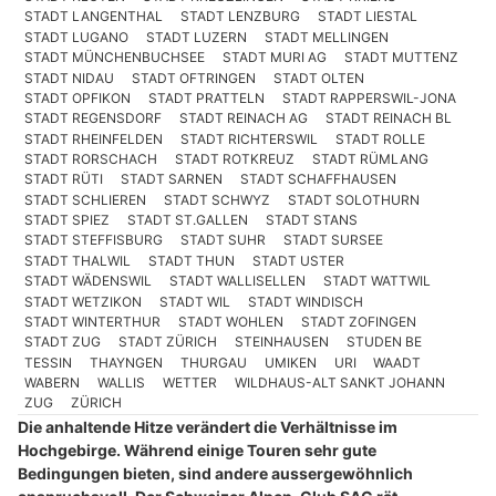
STADT LANGENTHAL
STADT LENZBURG
STADT LIESTAL
STADT LUGANO
STADT LUZERN
STADT MELLINGEN
STADT MÜNCHENBUCHSEE
STADT MURI AG
STADT MUTTENZ
STADT NIDAU
STADT OFTRINGEN
STADT OLTEN
STADT OPFIKON
STADT PRATTELN
STADT RAPPERSWIL-JONA
STADT REGENSDORF
STADT REINACH AG
STADT REINACH BL
STADT RHEINFELDEN
STADT RICHTERSWIL
STADT ROLLE
STADT RORSCHACH
STADT ROTKREUZ
STADT RÜMLANG
STADT RÜTI
STADT SARNEN
STADT SCHAFFHAUSEN
STADT SCHLIEREN
STADT SCHWYZ
STADT SOLOTHURN
STADT SPIEZ
STADT ST.GALLEN
STADT STANS
STADT STEFFISBURG
STADT SUHR
STADT SURSEE
STADT THALWIL
STADT THUN
STADT USTER
STADT WÄDENSWIL
STADT WALLISELLEN
STADT WATTWIL
STADT WETZIKON
STADT WIL
STADT WINDISCH
STADT WINTERTHUR
STADT WOHLEN
STADT ZOFINGEN
STADT ZUG
STADT ZÜRICH
STEINHAUSEN
STUDEN BE
TESSIN
THAYNGEN
THURGAU
UMIKEN
URI
WAADT
WABERN
WALLIS
WETTER
WILDHAUS-ALT SANKT JOHANN
ZUG
ZÜRICH
Die anhaltende Hitze verändert die Verhältnisse im
Hochgebirge. Während einige Touren sehr gute
Bedingungen bieten, sind andere aussergewöhnlich