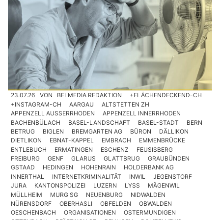
23.07.26
VON
BELMEDIA REDAKTION
+FLÄCHENDECKEND-CH
+INSTAGRAM-CH
AARGAU
ALTSTETTEN ZH
APPENZELL AUSSERRHODEN
APPENZELL INNERRHODEN
BACHENBÜLACH
BASEL-LANDSCHAFT
BASEL-STADT
BERN
BETRUG
BIGLEN
BREMGARTEN AG
BÜRON
DÄLLIKON
DIETLIKON
EBNAT-KAPPEL
EMBRACH
EMMENBRÜCKE
ENTLEBUCH
ERMATINGEN
ESCHENZ
FEUSISBERG
FREIBURG
GENF
GLARUS
GLATTBRUG
GRAUBÜNDEN
GSTAAD
HEDINGEN
HOHENRAIN
HOLDERBANK AG
INNERTHAL
INTERNETKRIMINALITÄT
INWIL
JEGENSTORF
JURA
KANTONSPOLIZEI
LUZERN
LYSS
MÄGENWIL
MÜLLHEIM
MURG SG
NEUENBURG
NIDWALDEN
NÜRENSDORF
OBERHASLI
OBFELDEN
OBWALDEN
OESCHENBACH
ORGANISATIONEN
OSTERMUNDIGEN