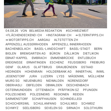
04.08.26
VON
BELMEDIA REDAKTION
#SCHWEIZWEIT
+FLÄCHENDECKEND-CH
+INSTAGRAM-CH
➔ ELTERNTIPPS.CH
➔ MOTORTIPPS.CH
AARGAU
ALTSTETTEN ZH
APPENZELL AUSSERRHODEN
APPENZELL INNERRHODEN
BACHENBÜLACH
BASEL-LANDSCHAFT
BASEL-STADT
BERN
BIGLEN
BREMGARTEN AG
BÜRON
DÄLLIKON
DIETLIKON
EBNAT-KAPPEL
EMBRACH
EMMENBRÜCKE
ENTLEBUCH
EREIGNISSE
ERMATINGEN
ESCHENZ
FEUSISBERG
FREIBURG
GENF
GLARUS
GLATTBRUG
GRAUBÜNDEN
GSTAAD
HEDINGEN
HOHENRAIN
HOLDERBANK AG
INNERTHAL
INWIL
JEGENSTORF
JURA
LUZERN
LYSS
MÄGENWIL
MÜLLHEIM
MURG SG
NEUENBURG
NIDWALDEN
NÜRENSDORF
OBERHASLI
OBFELDEN
OBWALDEN
OESCHENBACH
OSTERMUNDIGEN
OTTENBACH
PFÄFFIKON SZ
PFUNGEN
POLIZEI.NEWS
POLIZEINEWS
REGIONEN
REIDEN
SARMENSTORF
SCHAFFHAUSEN
SCHINDELLEGI
SCHOCHERSWIL
SCHULANFANG
SCHULWEG
SCHWEIZ
SCHWYZ
SEELISBERG
SEVELEN SG
SIRNACH
SOLOTHURN