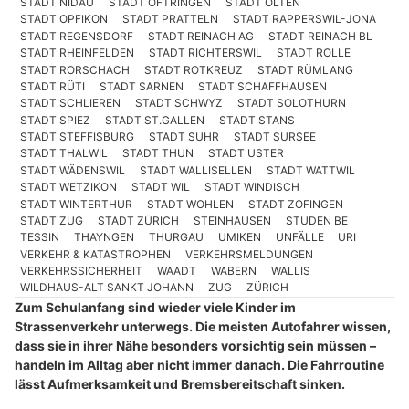
STADT NIDAU
STADT OFTRINGEN
STADT OLTEN
STADT OPFIKON
STADT PRATTELN
STADT RAPPERSWIL-JONA
STADT REGENSDORF
STADT REINACH AG
STADT REINACH BL
STADT RHEINFELDEN
STADT RICHTERSWIL
STADT ROLLE
STADT RORSCHACH
STADT ROTKREUZ
STADT RÜMLANG
STADT RÜTI
STADT SARNEN
STADT SCHAFFHAUSEN
STADT SCHLIEREN
STADT SCHWYZ
STADT SOLOTHURN
STADT SPIEZ
STADT ST.GALLEN
STADT STANS
STADT STEFFISBURG
STADT SUHR
STADT SURSEE
STADT THALWIL
STADT THUN
STADT USTER
STADT WÄDENSWIL
STADT WALLISELLEN
STADT WATTWIL
STADT WETZIKON
STADT WIL
STADT WINDISCH
STADT WINTERTHUR
STADT WOHLEN
STADT ZOFINGEN
STADT ZUG
STADT ZÜRICH
STEINHAUSEN
STUDEN BE
TESSIN
THAYNGEN
THURGAU
UMIKEN
UNFÄLLE
URI
VERKEHR & KATASTROPHEN
VERKEHRSMELDUNGEN
VERKEHRSSICHERHEIT
WAADT
WABERN
WALLIS
WILDHAUS-ALT SANKT JOHANN
ZUG
ZÜRICH
Zum Schulanfang sind wieder viele Kinder im
Strassenverkehr unterwegs. Die meisten Autofahrer wissen,
dass sie in ihrer Nähe besonders vorsichtig sein müssen –
handeln im Alltag aber nicht immer danach. Die Fahrroutine
lässt Aufmerksamkeit und Bremsbereitschaft sinken.