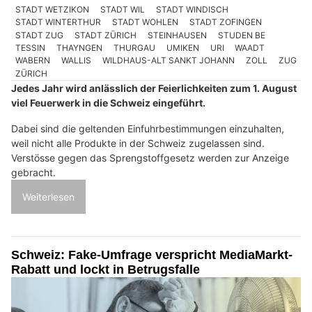
STADT WETZIKON
STADT WIL
STADT WINDISCH
STADT WINTERTHUR
STADT WOHLEN
STADT ZOFINGEN
STADT ZUG
STADT ZÜRICH
STEINHAUSEN
STUDEN BE
TESSIN
THAYNGEN
THURGAU
UMIKEN
URI
WAADT
WABERN
WALLIS
WILDHAUS-ALT SANKT JOHANN
ZOLL
ZUG
ZÜRICH
Jedes Jahr wird anlässlich der Feierlichkeiten zum 1. August
viel Feuerwerk in die Schweiz eingeführt.
Dabei sind die geltenden Einfuhrbestimmungen einzuhalten,
weil nicht alle Produkte in der Schweiz zugelassen sind.
Verstösse gegen das Sprengstoffgesetz werden zur Anzeige
gebracht.
Weiterlesen
Schweiz: Fake-Umfrage verspricht MediaMarkt-
Rabatt und lockt in Betrugsfalle