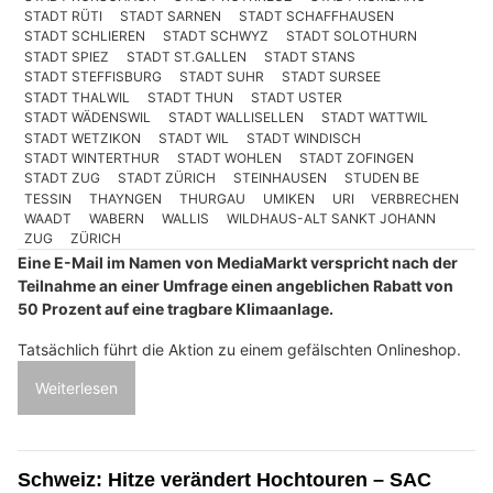
STADT RÜTI
STADT SARNEN
STADT SCHAFFHAUSEN
STADT SCHLIEREN
STADT SCHWYZ
STADT SOLOTHURN
STADT SPIEZ
STADT ST.GALLEN
STADT STANS
STADT STEFFISBURG
STADT SUHR
STADT SURSEE
STADT THALWIL
STADT THUN
STADT USTER
STADT WÄDENSWIL
STADT WALLISELLEN
STADT WATTWIL
STADT WETZIKON
STADT WIL
STADT WINDISCH
STADT WINTERTHUR
STADT WOHLEN
STADT ZOFINGEN
STADT ZUG
STADT ZÜRICH
STEINHAUSEN
STUDEN BE
TESSIN
THAYNGEN
THURGAU
UMIKEN
URI
VERBRECHEN
WAADT
WABERN
WALLIS
WILDHAUS-ALT SANKT JOHANN
ZUG
ZÜRICH
Eine E-Mail im Namen von MediaMarkt verspricht nach der
Teilnahme an einer Umfrage einen angeblichen Rabatt von
50 Prozent auf eine tragbare Klimaanlage.
Tatsächlich führt die Aktion zu einem gefälschten Onlineshop.
Weiterlesen
Schweiz: Hitze verändert Hochtouren – SAC