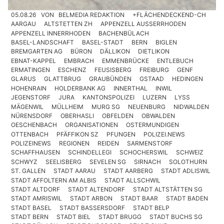
05.08.26
VON
BELMEDIA REDAKTION
+FLÄCHENDECKEND-CH
AARGAU
ALTSTETTEN ZH
APPENZELL AUSSERRHODEN
APPENZELL INNERRHODEN
BACHENBÜLACH
BASEL-LANDSCHAFT
BASEL-STADT
BERN
BIGLEN
BREMGARTEN AG
BÜRON
DÄLLIKON
DIETLIKON
EBNAT-KAPPEL
EMBRACH
EMMENBRÜCKE
ENTLEBUCH
ERMATINGEN
ESCHENZ
FEUSISBERG
FREIBURG
GENF
GLARUS
GLATTBRUG
GRAUBÜNDEN
GSTAAD
HEDINGEN
HOHENRAIN
HOLDERBANK AG
INNERTHAL
INWIL
JEGENSTORF
JURA
KANTONSPOLIZEI
LUZERN
LYSS
MÄGENWIL
MÜLLHEIM
MURG SG
NEUENBURG
NIDWALDEN
NÜRENSDORF
OBERHASLI
OBFELDEN
OBWALDEN
OESCHENBACH
ORGANISATIONEN
OSTERMUNDIGEN
OTTENBACH
PFÄFFIKON SZ
PFUNGEN
POLIZEI.NEWS
POLIZEINEWS
REGIONEN
REIDEN
SARMENSTORF
SCHAFFHAUSEN
SCHINDELLEGI
SCHOCHERSWIL
SCHWEIZ
SCHWYZ
SEELISBERG
SEVELEN SG
SIRNACH
SOLOTHURN
ST. GALLEN
STADT AARAU
STADT AARBERG
STADT ADLISWIL
STADT AFFOLTERN AM ALBIS
STADT ALLSCHWIL
STADT ALTDORF
STADT ALTENDORF
STADT ALTSTÄTTEN SG
STADT AMRISWIL
STADT ARBON
STADT BAAR
STADT BADEN
STADT BASEL
STADT BASSERSDORF
STADT BELP
STADT BERN
STADT BIEL
STADT BRUGG
STADT BUCHS SG