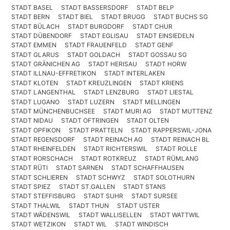
STADT BASEL
STADT BASSERSDORF
STADT BELP
STADT BERN
STADT BIEL
STADT BRUGG
STADT BUCHS SG
STADT BÜLACH
STADT BURGDORF
STADT CHUR
STADT DÜBENDORF
STADT EGLISAU
STADT EINSIEDELN
STADT EMMEN
STADT FRAUENFELD
STADT GENF
STADT GLARUS
STADT GOLDACH
STADT GOSSAU SG
STADT GRÄNICHEN AG
STADT HERISAU
STADT HORW
STADT ILLNAU-EFFRETIKON
STADT INTERLAKEN
STADT KLOTEN
STADT KREUZLINGEN
STADT KRIENS
STADT LANGENTHAL
STADT LENZBURG
STADT LIESTAL
STADT LUGANO
STADT LUZERN
STADT MELLINGEN
STADT MÜNCHENBUCHSEE
STADT MURI AG
STADT MUTTENZ
STADT NIDAU
STADT OFTRINGEN
STADT OLTEN
STADT OPFIKON
STADT PRATTELN
STADT RAPPERSWIL-JONA
STADT REGENSDORF
STADT REINACH AG
STADT REINACH BL
STADT RHEINFELDEN
STADT RICHTERSWIL
STADT ROLLE
STADT RORSCHACH
STADT ROTKREUZ
STADT RÜMLANG
STADT RÜTI
STADT SARNEN
STADT SCHAFFHAUSEN
STADT SCHLIEREN
STADT SCHWYZ
STADT SOLOTHURN
STADT SPIEZ
STADT ST.GALLEN
STADT STANS
STADT STEFFISBURG
STADT SUHR
STADT SURSEE
STADT THALWIL
STADT THUN
STADT USTER
STADT WÄDENSWIL
STADT WALLISELLEN
STADT WATTWIL
STADT WETZIKON
STADT WIL
STADT WINDISCH