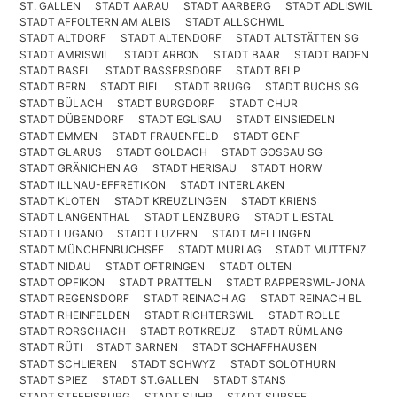
ST. GALLEN
STADT AARAU
STADT AARBERG
STADT ADLISWIL
STADT AFFOLTERN AM ALBIS
STADT ALLSCHWIL
STADT ALTDORF
STADT ALTENDORF
STADT ALTSTÄTTEN SG
STADT AMRISWIL
STADT ARBON
STADT BAAR
STADT BADEN
STADT BASEL
STADT BASSERSDORF
STADT BELP
STADT BERN
STADT BIEL
STADT BRUGG
STADT BUCHS SG
STADT BÜLACH
STADT BURGDORF
STADT CHUR
STADT DÜBENDORF
STADT EGLISAU
STADT EINSIEDELN
STADT EMMEN
STADT FRAUENFELD
STADT GENF
STADT GLARUS
STADT GOLDACH
STADT GOSSAU SG
STADT GRÄNICHEN AG
STADT HERISAU
STADT HORW
STADT ILLNAU-EFFRETIKON
STADT INTERLAKEN
STADT KLOTEN
STADT KREUZLINGEN
STADT KRIENS
STADT LANGENTHAL
STADT LENZBURG
STADT LIESTAL
STADT LUGANO
STADT LUZERN
STADT MELLINGEN
STADT MÜNCHENBUCHSEE
STADT MURI AG
STADT MUTTENZ
STADT NIDAU
STADT OFTRINGEN
STADT OLTEN
STADT OPFIKON
STADT PRATTELN
STADT RAPPERSWIL-JONA
STADT REGENSDORF
STADT REINACH AG
STADT REINACH BL
STADT RHEINFELDEN
STADT RICHTERSWIL
STADT ROLLE
STADT RORSCHACH
STADT ROTKREUZ
STADT RÜMLANG
STADT RÜTI
STADT SARNEN
STADT SCHAFFHAUSEN
STADT SCHLIEREN
STADT SCHWYZ
STADT SOLOTHURN
STADT SPIEZ
STADT ST.GALLEN
STADT STANS
STADT STEFFISBURG
STADT SUHR
STADT SURSEE