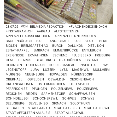
28.07.26
VON
BELMEDIA REDAKTION
+FLÄCHENDECKEND-CH
+INSTAGRAM-CH
AARGAU
ALTSTETTEN ZH
APPENZELL AUSSERRHODEN
APPENZELL INNERRHODEN
BACHENBÜLACH
BASEL-LANDSCHAFT
BASEL-STADT
BERN
BIGLEN
BREMGARTEN AG
BÜRON
DÄLLIKON
DIETLIKON
EBNAT-KAPPEL
EMBRACH
EMMENBRÜCKE
ENTLEBUCH
EREIGNISSE
ERMATINGEN
ESCHENZ
FEUSISBERG
FREIBURG
GENF
GLARUS
GLATTBRUG
GRAUBÜNDEN
GSTAAD
HEDINGEN
HOHENRAIN
HOLDERBANK AG
INNERTHAL
INWIL
JEGENSTORF
JURA
LUZERN
LYSS
MÄGENWIL
MÜLLHEIM
MURG SG
NEUENBURG
NIDWALDEN
NÜRENSDORF
OBERHASLI
OBFELDEN
OBWALDEN
OESCHENBACH
ORGANISATIONEN
OSTERMUNDIGEN
OTTENBACH
PFÄFFIKON SZ
PFUNGEN
POLIZEI.NEWS
POLIZEINEWS
REGIONEN
REIDEN
SARMENSTORF
SCHAFFHAUSEN
SCHINDELLEGI
SCHOCHERSWIL
SCHWEIZ
SCHWYZ
SEELISBERG
SEVELEN SG
SIRNACH
SOLOTHURN
ST. GALLEN
STADT AARAU
STADT AARBERG
STADT ADLISWIL
STADT AFFOLTERN AM ALBIS
STADT ALLSCHWIL