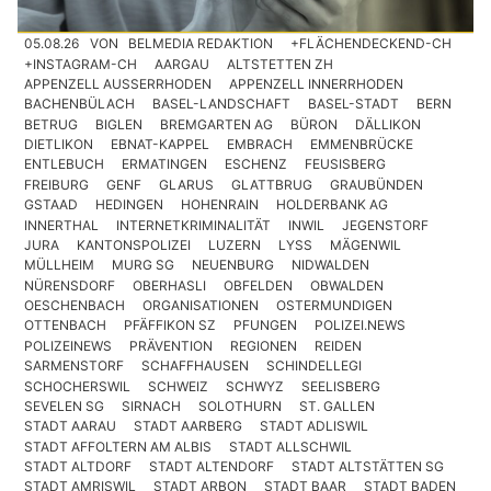
05.08.26
VON
BELMEDIA REDAKTION
+FLÄCHENDECKEND-CH
+INSTAGRAM-CH
AARGAU
ALTSTETTEN ZH
APPENZELL AUSSERRHODEN
APPENZELL INNERRHODEN
BACHENBÜLACH
BASEL-LANDSCHAFT
BASEL-STADT
BERN
BETRUG
BIGLEN
BREMGARTEN AG
BÜRON
DÄLLIKON
DIETLIKON
EBNAT-KAPPEL
EMBRACH
EMMENBRÜCKE
ENTLEBUCH
ERMATINGEN
ESCHENZ
FEUSISBERG
FREIBURG
GENF
GLARUS
GLATTBRUG
GRAUBÜNDEN
GSTAAD
HEDINGEN
HOHENRAIN
HOLDERBANK AG
INNERTHAL
INTERNETKRIMINALITÄT
INWIL
JEGENSTORF
JURA
KANTONSPOLIZEI
LUZERN
LYSS
MÄGENWIL
MÜLLHEIM
MURG SG
NEUENBURG
NIDWALDEN
NÜRENSDORF
OBERHASLI
OBFELDEN
OBWALDEN
OESCHENBACH
ORGANISATIONEN
OSTERMUNDIGEN
OTTENBACH
PFÄFFIKON SZ
PFUNGEN
POLIZEI.NEWS
POLIZEINEWS
PRÄVENTION
REGIONEN
REIDEN
SARMENSTORF
SCHAFFHAUSEN
SCHINDELLEGI
SCHOCHERSWIL
SCHWEIZ
SCHWYZ
SEELISBERG
SEVELEN SG
SIRNACH
SOLOTHURN
ST. GALLEN
STADT AARAU
STADT AARBERG
STADT ADLISWIL
STADT AFFOLTERN AM ALBIS
STADT ALLSCHWIL
STADT ALTDORF
STADT ALTENDORF
STADT ALTSTÄTTEN SG
STADT AMRISWIL
STADT ARBON
STADT BAAR
STADT BADEN