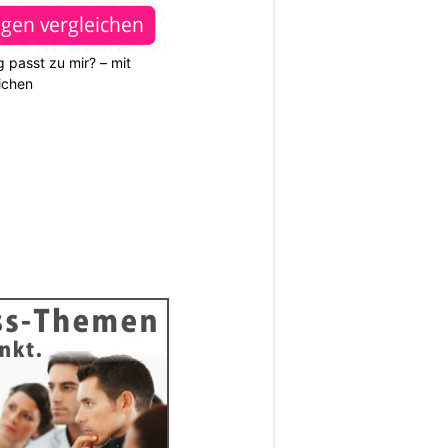
 passt zu mir? – mit
ichen
N