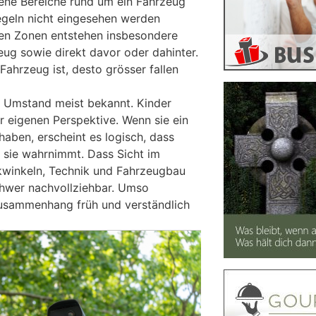
jene Bereiche rund um ein Fahrzeug
iegeln nicht eingesehen werden
ren Zonen entstehen insbesondere
eug sowie direkt davor oder dahinter.
Fahrzeug ist, desto grösser fallen
r Umstand meist bekannt. Kinder
r eigenen Perspektive. Wenn sie ein
aben, erscheint es logisch, dass
 sie wahrnimmt. Dass Sicht im
kwinkeln, Technik und Fahrzeugbau
schwer nachvollziehbar. Umso
 Zusammenhang früh und verständlich