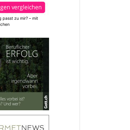
 passt zu mir? – mit
ichen
N