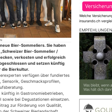
Welche Versicherung
insurando.ch vergle
EMPFEHLUNGE
ON
 neue Bier-Sommeliers. Sie haben
 „Schweizer Bier-Sommelier /
ecken, verkosten und erfolgreich
abgeschlossen und setzen künftig
die Bierkultur.
 Bierexperten verfügen über fundiertes
 Sensorik, Geschmacksprofilen,
ufsberatung.
künftig in Gastronomiebetrieben,
l sowie bei Degustationen einsetzen.
eitrag zur Förderung von Qualität,
in der Schweizer Bierlandschaft.