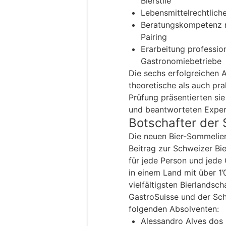
Bierstile
Lebensmittelrechtlich
Beratungskompetenz r
Pairing
Erarbeitung profession
Gastronomiebetriebe
Die sechs erfolgreichen
theoretische als auch pra
Prüfung präsentierten sie
und beantworteten Exper
Botschafter der 
Die neuen Bier-Sommelier
Beitrag zur Schweizer Bier
für jede Person und jede 
in einem Land mit über 1’
vielfältigsten Bierlandsc
GastroSuisse und der Sch
folgenden Absolventen:
Alessandro Alves dos 