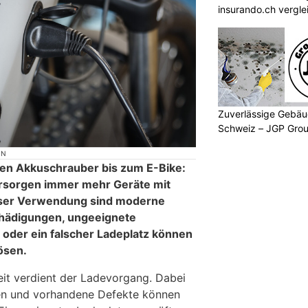
insurando.ch vergle
Zuverlässige Gebäu
Schweiz – JGP Gr
ON
n Akkuschrauber bis zum E-Bike:
rsorgen immer mehr Geräte mit
sser Verwendung sind moderne
chädigungen, ungeeignete
 oder ein falscher Ladeplatz können
ösen.
t verdient der Ladevorgang. Dabei
llen und vorhandene Defekte können