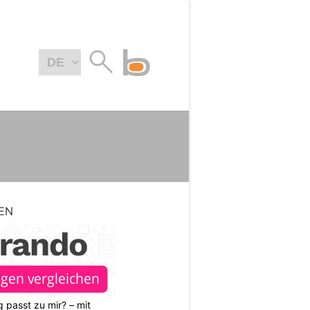
EN
 passt zu mir? – mit