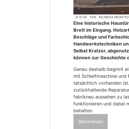
31.07.26
VON
BELMEDIA REDAKTI
Eine historische Haustür
Brett im Eingang. Holzart
Beschläge und Farbschi
Handwerkstechniken un
Selbst Kratzer, abgenutz
können zur Geschichte 
Genau deshalb beginnt ei
mit Schleifmaschine und 
tatsächlich vorhanden ist
zurückhaltende Reparatur. 
fabrikneu aussehen zu las
funktionieren und dabei m
behalten.
Weiterlesen