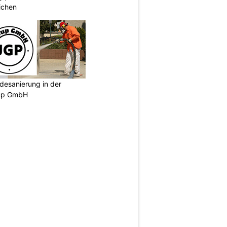
ichen
desanierung in der
oup GmbH