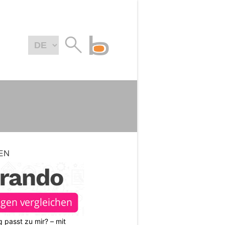
EN
 passt zu mir? – mit