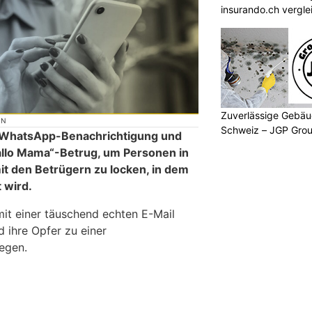
insurando.ch vergle
Zuverlässige Gebäu
ON
Schweiz – JGP Gr
ne WhatsApp-Benachrichtigung und
allo Mama“-Betrug, um Personen in
t den Betrügern zu locken, in dem
t wird.
mit einer täuschend echten E-Mail
 ihre Opfer zu einer
egen.