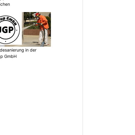
ichen
desanierung in der
oup GmbH