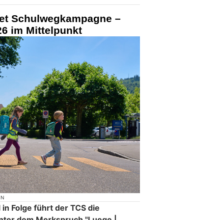
tet Schulwegkampagne –
6 im Mittelpunkt
ON
in Folge führt der TCS die
nter dem Merkspruch "Luege |