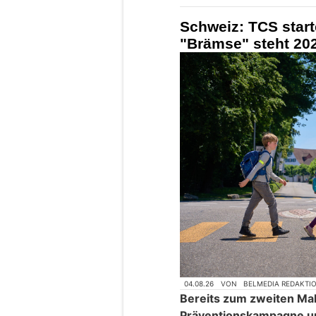
Schweiz: TCS star
"Brämse" steht 202
04.08.26
VON
BELMEDIA REDAKTI
Bereits zum zweiten Mal 
Präventionskampagne u