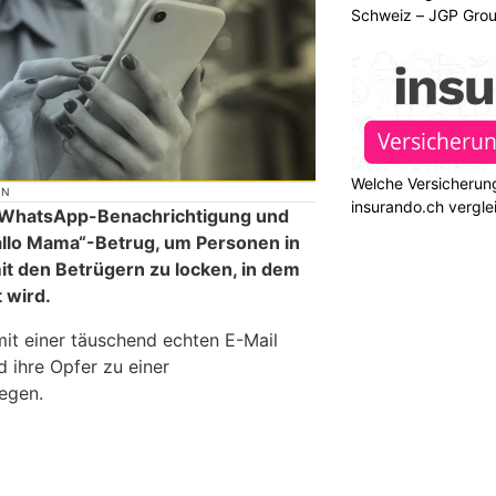
Schweiz – JGP Gr
Welche Versicherung
ON
insurando.ch vergle
ne WhatsApp-Benachrichtigung und
allo Mama“-Betrug, um Personen in
t den Betrügern zu locken, in dem
t wird.
mit einer täuschend echten E-Mail
 ihre Opfer zu einer
egen.