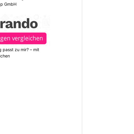
oup GmbH
 passt zu mir? – mit
ichen