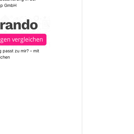
oup GmbH
 passt zu mir? – mit
ichen