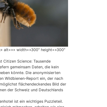
g» alt=»» width=»300″ height=»300″
st Citizen Science: Tausende
iefern gemeinsam Daten, die kein
heben könnte. Die anonymisierten
nen Wildbienen-Report ein, der nach
 möglichst flächendeckendes Bild der
umen der Schweiz und Deutschlands
nhotel ist ein wichtiges Puzzleteil.
gleich mitmachen, erhalten wir eine