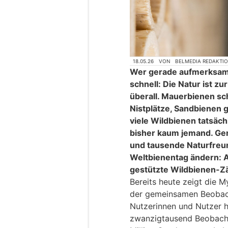
18.05.26
VON
BELMEDIA REDAKTI
Wer gerade aufmerksam 
schnell: Die Natur ist z
überall. Mauerbienen s
Nistplätze, Sandbienen 
viele Wildbienen tatsäch
bisher kaum jemand. Gen
und tausende Naturfreu
Weltbienentag ändern: A
gestützte Wildbienen-Zä
Bereits heute zeigt die 
der gemeinsamen Beobach
Nutzerinnen und Nutzer h
zwanzigtausend Beobacht