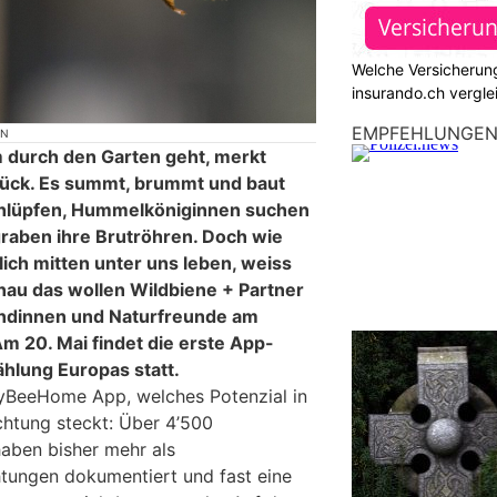
Welche Versicherung
insurando.ch vergle
EMPFEHLUNGE
ON
durch den Garten geht, merkt
urück. Es summt, brummt und baut
chlüpfen, Hummelköniginnen suchen
graben ihre Brutröhren. Doch wie
lich mitten unter uns leben, weiss
au das wollen Wildbiene + Partner
ndinnen und Naturfreunde am
m 20. Mai findet die erste App-
hlung Europas statt.
MyBeeHome App, welches Potenzial in
tung steckt: Über 4’500
aben bisher mehr als
ungen dokumentiert und fast eine