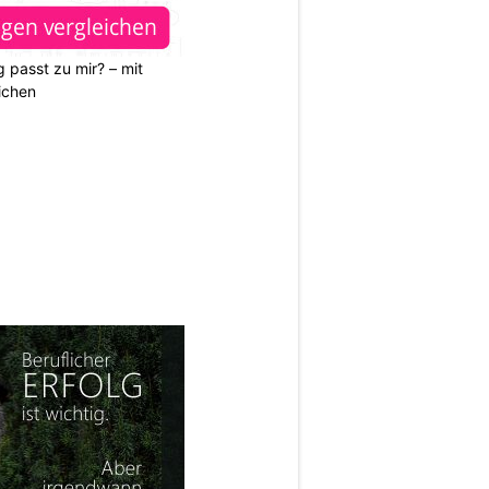
 passt zu mir? – mit
ichen
N