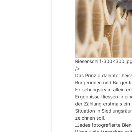
Riesenschilf-300×300.jp
/>
Das Prinzip dahinter heis
Bürgerinnen und Bürger l
Forschungsteam allein er
Ergebnisse fliessen in ei
der Zählung erstmals ein
Situation in Siedlungsrä
zeichnen soll.
„Jedes fotografierte Biene
Wenn viele Menschen zeit