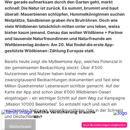
Wer gerade aufmerksam durch den Garten geht, merkt
schnell: Die Natur ist zurück. Es summt, brummt und baut
überall. Mauerbienen schlüpfen, Hummelköniginnen suchen
Nistplätze, Sandbienen graben ihre Brutröhren. Doch wie
viele Wildbienen tatsächlich mitten unter uns leben, weiss
bisher kaum jemand. Genau das wollen Wildbiene + Partner
und tausende Naturfreundinnen und Naturfreunde am
Weltbienentag ändern: Am 20. Mai findet die erste App-
gestützte Wildbienen-Zählung Europas statt.
Bereits heute zeigt die MyBeeHome App, welches Potenzial in
der gemeinsamen Beobachtung steckt: Über 4’500
Nutzerinnen und Nutzer haben bisher mehr als
zwanzigtausend Beobachtungen dokumentiert und fast eine
Million Quadratmeter Lebensraum sichtbar gemacht. Auf der
Karte der App sind schon über 6’000 Wildbienen-Oasen
eingetragen – ein wichtiger Schritt auf dem Weg zur Kampagne
„Mission 10’000 BeeHomes“. So entsteht nach und nach ein
wachsendes Netzwerk bienenfreundlicher Orte in der Schweiz
und Deutschland.
Weiterlesen