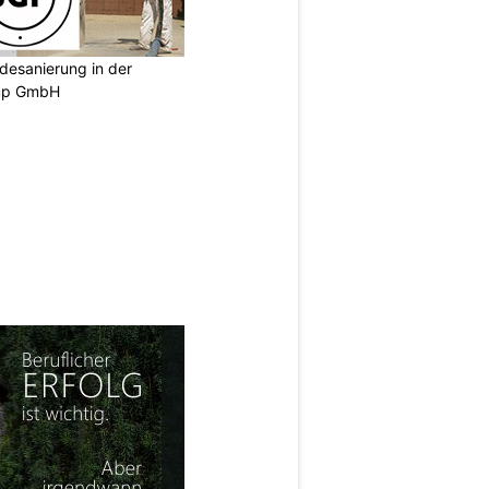
desanierung in der
oup GmbH
N