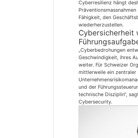
Cyberresilienz hängt desh
Präventionsmassnahmen 
Fähigkeit, den Geschäfts
wiederherzustellen.
Cybersicherheit 
Führungsaufgab
„Cyberbedrohungen entwick
Geschwindigkeit, ihres A
weiter. Für Schweizer Org
mittlerweile ein zentraler
Unternehmensrisikomanag
und der Führungssteuerun
technische Disziplin“, sa
Cybersecurity.