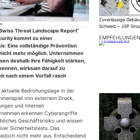
Zuverlässige Gebäu
ON
Schweiz – JGP Gr
„Swiss Threat Landscape Report“
EMPFEHLUNGE
curity kommt zu einer
s: Eine vollständige Prävention
 nicht mehr möglich. Unternehmen
en deshalb ihre Fähigkeit stärken,
rkennen, wirksam darauf zu
eb nach einem Vorfall rasch
e aktuelle Bedrohungslage in der
mmenspiel von externem Druck,
ungen und internen
rnehmen erkennen Cyberangriffe
liches Geschäftsrisiko und wissen
ver Sicherheitstests. Das
 jedoch nicht mehr aus. Entscheidend