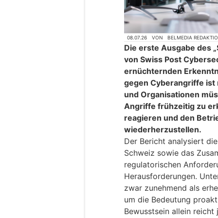
08.07.26
VON
BELMEDIA REDAKTI
Die erste Ausgabe des 
von Swiss Post Cyberse
ernüchternden Erkenntni
gegen Cyberangriffe ist
und Organisationen müss
Angriffe frühzeitig zu e
reagieren und den Betri
wiederherzustellen.
Der Bericht analysiert di
Schweiz sowie das Zusa
regulatorischen Anforder
Herausforderungen. Unte
zwar zunehmend als erheb
um die Bedeutung proakti
Bewusstsein allein reicht