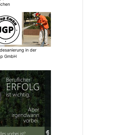
ichen
desanierung in der
oup GmbH
N