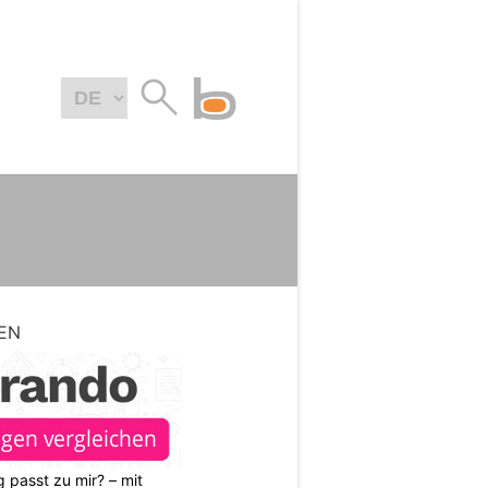
EN
 passt zu mir? – mit