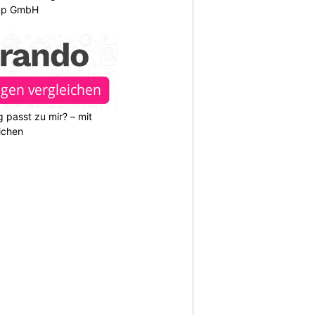
oup GmbH
 passt zu mir? – mit
ichen