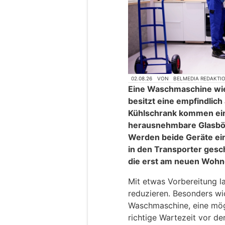
02.08.26
VON
BELMEDIA REDAKTI
Eine Waschmaschine wie
besitzt eine empfindlic
Kühlschrank kommen ein 
herausnehmbare Glasböd
Werden beide Geräte ein
in den Transporter ges
die erst am neuen Wohno
Mit etwas Vorbereitung la
reduzieren. Besonders wi
Waschmaschine, eine mög
richtige Wartezeit vor de