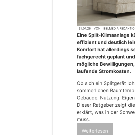
31.07.26
VON
BELMEDIA REDAKTI
Eine Split-Klimaanlage k
effizient und deutlich le
Komfort hat allerdings s
fachgerecht geplant un
mögliche Bewilligungen
laufende Stromkosten.
Ob sich ein Splitgerät loh
sommerlichen Raumtemper
Gebäude, Nutzung, Eigent
Dieser Ratgeber zeigt di
erklärt, was in der Schw
muss.
Weiterlesen