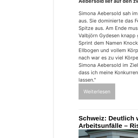
Aebersold lief auf den z
Simona Aebersold sah im F
aus. Sie dominierte das F
Spitze aus. Am Ende muss
Valbjörn Gydesen knapp 
Sprint dem Namen Knocko
Ellbogen und vollem Kör
nach war es zu viel Körpe
Simona Aebersold im Ziel.
dass ich meine Konkurre
lassen."
Weiterlesen
Schweiz: Deutlich 
Arbeitsunfälle – R