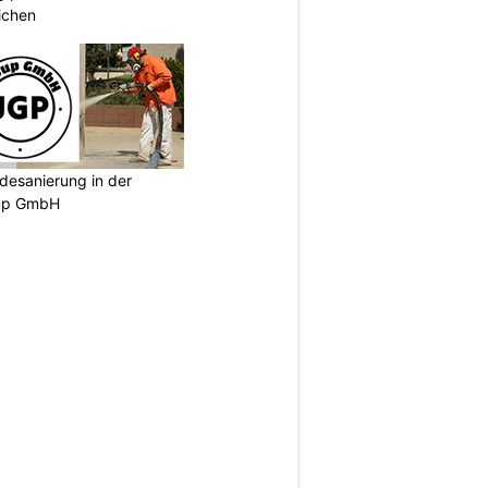
ichen
desanierung in der
oup GmbH