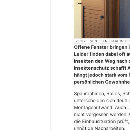
27.07.26
VON
BELMEDIA REDAKTI
Offene Fenster bringen 
Leider finden dabei oft
Insekten den Weg nach d
Insektenschutz schafft 
hängt jedoch stark vom 
persönlichen Gewohnhei
Spannrahmen, Rollos, Sc
unterscheiden sich deutli
Montageaufwand. Auch Li
nicht vergessen werden.
die Einbausituation prüft
unnötige Nacharbeiten.