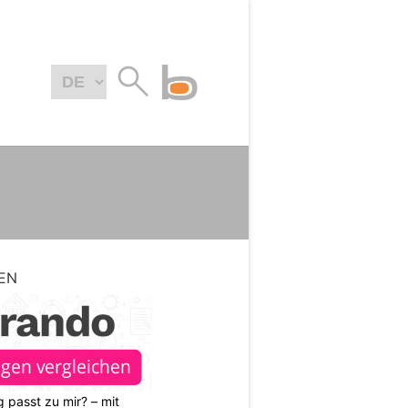
EN
 passt zu mir? – mit