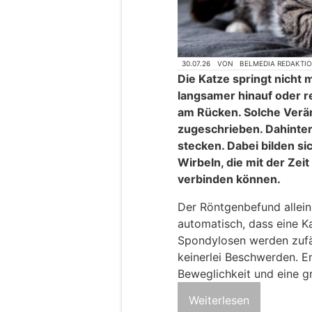
30.07.26
VON
BELMEDIA REDAKTI
Die Katze springt nicht 
langsamer hinauf oder r
am Rücken. Solche Verä
zugeschrieben. Dahinter
stecken. Dabei bilden s
Wirbeln, die mit der Zei
verbinden können.
Der Röntgenbefund allein 
automatisch, dass eine K
Spondylosen werden zufä
keinerlei Beschwerden. E
Beweglichkeit und eine gr
Weiterlesen