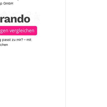
oup GmbH
 passt zu mir? – mit
ichen