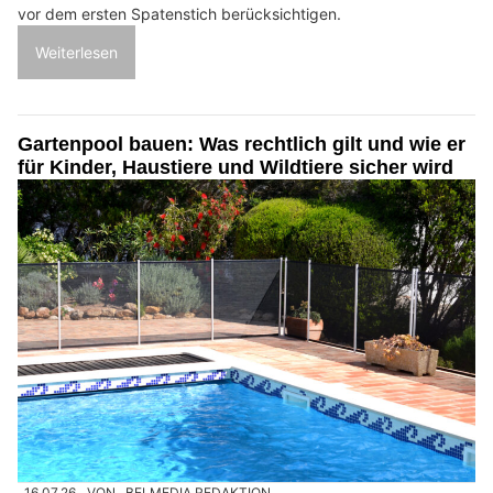
vor dem ersten Spatenstich berücksichtigen.
Weiterlesen
Gartenpool bauen: Was rechtlich gilt und wie er
für Kinder, Haustiere und Wildtiere sicher wird
16.07.26
VON
BELMEDIA REDAKTION