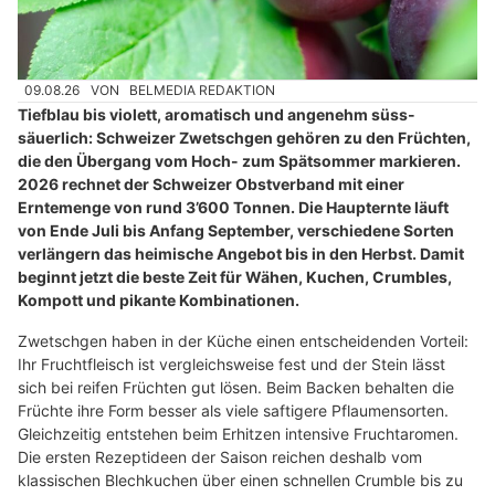
09.08.26
VON
BELMEDIA REDAKTION
Tiefblau bis violett, aromatisch und angenehm süss-
säuerlich: Schweizer Zwetschgen gehören zu den Früchten,
die den Übergang vom Hoch- zum Spätsommer markieren.
2026 rechnet der Schweizer Obstverband mit einer
Erntemenge von rund 3’600 Tonnen. Die Haupternte läuft
von Ende Juli bis Anfang September, verschiedene Sorten
verlängern das heimische Angebot bis in den Herbst. Damit
beginnt jetzt die beste Zeit für Wähen, Kuchen, Crumbles,
Kompott und pikante Kombinationen.
Zwetschgen haben in der Küche einen entscheidenden Vorteil:
Ihr Fruchtfleisch ist vergleichsweise fest und der Stein lässt
sich bei reifen Früchten gut lösen. Beim Backen behalten die
Früchte ihre Form besser als viele saftigere Pflaumensorten.
Gleichzeitig entstehen beim Erhitzen intensive Fruchtaromen.
Die ersten Rezeptideen der Saison reichen deshalb vom
klassischen Blechkuchen über einen schnellen Crumble bis zu